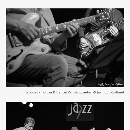
Jacques Pirotton & Benoit Vanderstraeten © Jean-Luc Goffinet