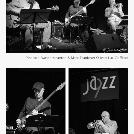
Pirotton, Vanderstraeten & Marc Frankinet © Jean-Luc Goffinet