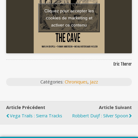
Cliquez pour accepter les
cookies de marketing et
activer ce contenu
Eric Therer
Catégories:
Chroniques
,
Jazz
Article Précédent
Article Suivant
Vega Trails : Sierra Tracks
Robbert Duijf : Silver Spoon