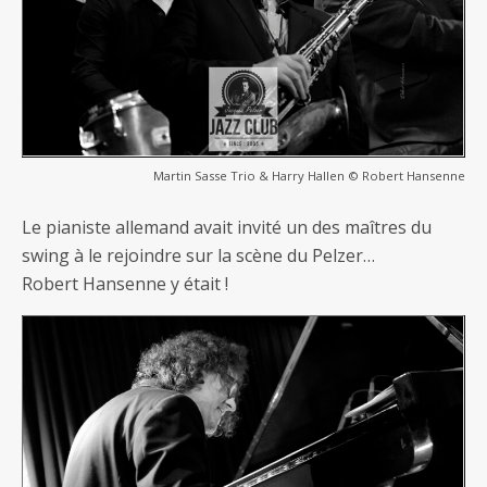
Martin Sasse Trio & Harry Hallen © Robert Hansenne
Le pianiste allemand avait invité un des maîtres du
swing à le rejoindre sur la scène du Pelzer…
Robert Hansenne y était !