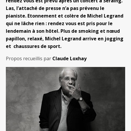
rendez vous est prévu après un concert à Seraing.
Las, l’attaché de presse n’a pas prévenu le
pianiste. Etonnement et colère de Michel Legrand
qui ne lâche rien : rendez vous est pris pour le
lendemain à son hôtel. Plus de smoking et nœud
papillon, relaxé, Michel Legrand arrive en jogging
et chaussures de sport.
Propos recueillis par
Claude Loxhay