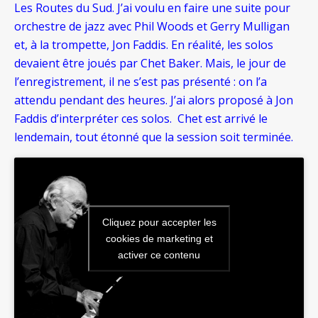
Les Routes du Sud. J’ai voulu en faire une suite pour
orchestre de jazz avec Phil Woods et Gerry Mulligan
et, à la trompette, Jon Faddis. En réalité, les solos
devaient être joués par Chet Baker. Mais, le jour de
l’enregistrement, il ne s’est pas présenté : on l’a
attendu pendant des heures. J’ai alors proposé à Jon
Faddis d’interpréter ces solos. Chet est arrivé le
lendemain, tout étonné que la session soit terminée.
Cliquez pour accepter les
cookies de marketing et
activer ce contenu