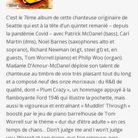
C’est le 7ème album de cette chanteuse originaire de
Seattle qui est à la tête d’un quintet remanié – depuis
la pandémie Covid – avec Patrick McDanel (bass), Carl
Martin (dms), Noël Barnes (saxophones alto et
soprano), Richard Newman (el.gt, steel gt) et, en
guests, Tom Worrell (piano) et Philip Woo (organ).
Madame D’Amour-McDanel déploie son talent de
chanteuse au timbre de voix très plaisant tout du long
et a composé neuf des onze morceaux : du R&B de
qualité, dont « Plum Crazy », un hommage appuyé à la
flamboyante Ford 1946 qui illustre la pochette, mais
aussi le vigoureux et entraînant « Muddlin’ Through »
boosté par le jeu de piano barrelhouse de Tom
Worrell sur le thème « dur dur d’être adulte » en ces
temps de chaos… Don’t judge me and I won’t judge
you. Worrell et son piano, que l’on retrouve avec