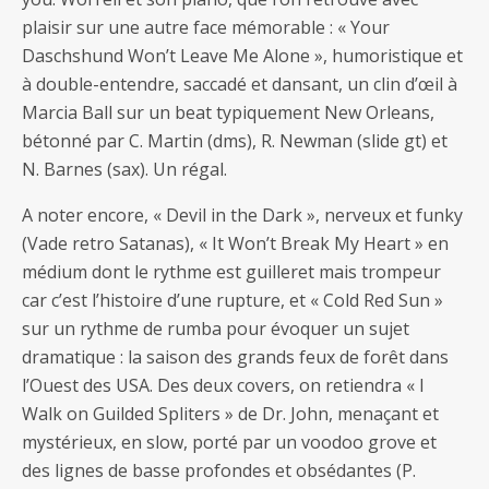
plaisir sur une autre face mémorable : « Your
Daschshund Won’t Leave Me Alone », humoristique et
à double-entendre, saccadé et dansant, un clin d’œil à
Marcia Ball sur un beat typiquement New Orleans,
bétonné par C. Martin (dms), R. Newman (slide gt) et
N. Barnes (sax). Un régal.
A noter encore, « Devil in the Dark », nerveux et funky
(Vade retro Satanas), « It Won’t Break My Heart » en
médium dont le rythme est guilleret mais trompeur
car c’est l’histoire d’une rupture, et « Cold Red Sun »
sur un rythme de rumba pour évoquer un sujet
dramatique : la saison des grands feux de forêt dans
l’Ouest des USA. Des deux covers, on retiendra « I
Walk on Guilded Spliters » de Dr. John, menaçant et
mystérieux, en slow, porté par un voodoo grove et
des lignes de basse profondes et obsédantes (P.