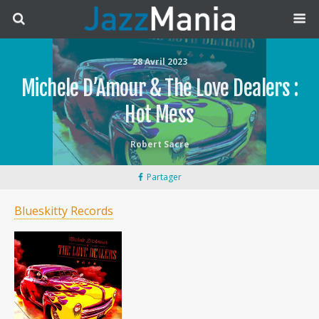
28 Avril 2023
Michele D’Amour & The Love Dealers :
Hot Mess
Robert Sacre
Partager
Blueskitty Records