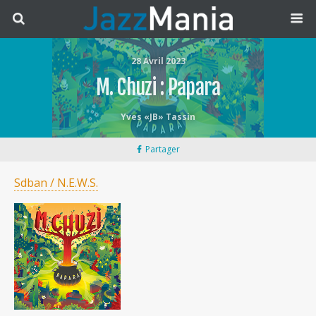
28 Avril 2023
M. Chuzi : Papara
Yves «JB» Tassin
Partager
Sdban / N.E.W.S.