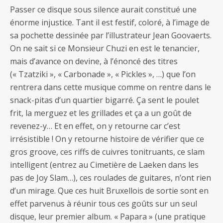
Passer ce disque sous silence aurait constitué une
énorme injustice. Tant il est festif, coloré, à l’image de
sa pochette dessinée par l’illustrateur Jean Goovaerts.
On ne sait si ce Monsieur Chuzi en est le tenancier,
mais d’avance on devine, à l’énoncé des titres
(« Tzatziki », « Carbonade », « Pickles », …) que l’on
rentrera dans cette musique comme on rentre dans le
snack-pitas d’un quartier bigarré. Ça sent le poulet
frit, la merguez et les grillades et ça a un goût de
revenez-y… Et en effet, on y retourne car c’est
irrésistible ! On y retourne histoire de vérifier que ce
gros groove, ces riffs de cuivres tonitruants, ce slam
intelligent (entrez au Cimetière de Laeken dans les
pas de Joy Slam…), ces roulades de guitares, n’ont rien
d’un mirage. Que ces huit Bruxellois de sortie sont en
effet parvenus à réunir tous ces goûts sur un seul
disque, leur premier album. « Papara » (une pratique