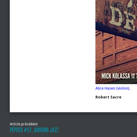
Alice Hasen (violon).
Robert Sacre
Article précédent
PÉPITES #27, AROUND JAZZ