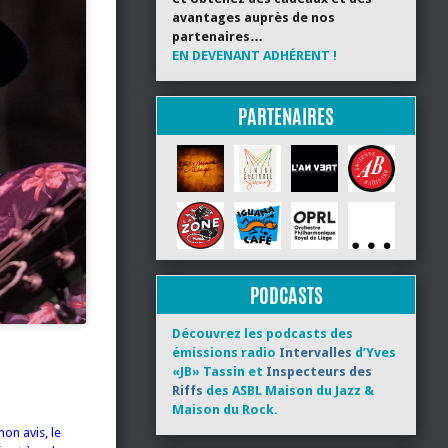
avantages auprès de nos
partenaires…
EN DEVENANT ADHÉRENT !
PARTENAIRES
PODCASTS
Découvrez les podcasts des
émissions radio
Intervalles
d’Yves
«JB» Tassin et
Inspecteurs des
Riffs
des ASBL Maison du Jazz &
Maison du Rock.
on avis, le