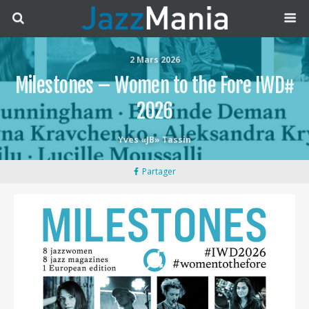
2 Mars 2026
Milestones – Women to the Fore IWD#
2026
Yves «JB» Tassin
Partager