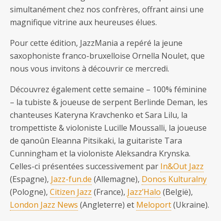
simultanément chez nos confrères, offrant ainsi une
magnifique vitrine aux heureuses élues.
Pour cette édition, JazzMania a repéré la jeune
saxophoniste franco-bruxelloise Ornella Noulet, que
nous vous invitons à découvrir ce mercredi.
Découvrez également cette semaine – 100% féminine
– la tubiste & joueuse de serpent Berlinde Deman, les
chanteuses Kateryna Kravchenko et Sara Lilu, la
trompettiste & violoniste Lucille Moussalli, la joueuse
de qanoûn Eleanna Pitsikaki, la guitariste Tara
Cunningham et la violoniste Aleksandra Krynska.
Celles-ci présentées successivement par
In&Out Jazz
(Espagne),
Jazz-fun.de
(Allemagne),
Donos Kulturalny
(Pologne),
Citizen Jazz
(France),
Jazz’Halo
(België),
London Jazz News
(Angleterre) et
Meloport
(Ukraine).