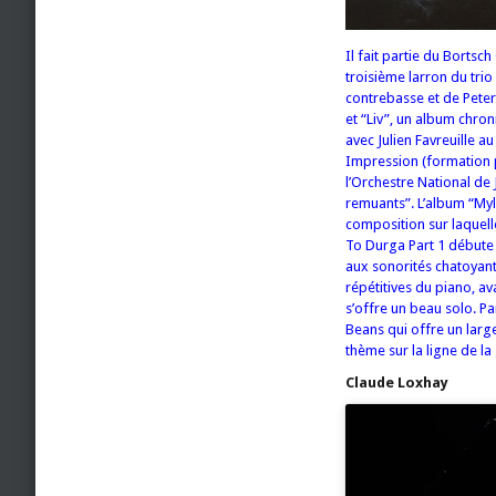
Il fait partie du Borts
troisième larron du trio
contrebasse et de Peter 
et “Liv”, un album chro
avec Julien Favreuille a
Impression (formation p
l’Orchestre National de 
remuants”.
L’album “Myl
composition sur laquell
To Durga Part 1 débute p
aux sonorités chatoyant
répétitives du piano, a
s’offre un beau solo. 
Beans qui offre un larg
thème sur la ligne de la
Claude Loxhay