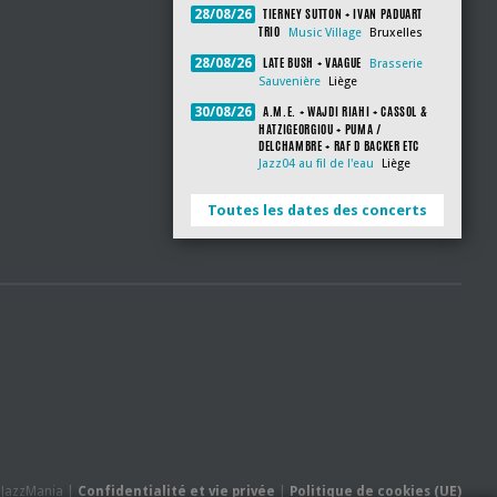
TIERNEY SUTTON + IVAN PADUART
28/08/26
TRIO
Music Village
Bruxelles
LATE BUSH + VAAGUE
28/08/26
Brasserie
Sauvenière
Liège
A.M.E. + WAJDI RIAHI + CASSOL &
30/08/26
HATZIGEORGIOU + PUMA /
DELCHAMBRE + RAF D BACKER ETC
Jazz04 au fil de l'eau
Liège
Toutes les dates des concerts
- JazzMania |
Confidentialité et vie privée
|
Politique de cookies (UE)