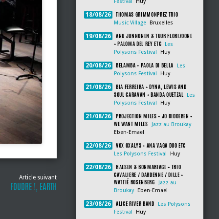
Festival
Huy
THOMAS GRIMMONPREZ TRIO
18/08/26
Music Village
Bruxelles
ANU JUNNONEN & TUUR FLORIZOONE
19/08/26
+ PALOMA DEL REY ETC
Les
Polysons Festival
Huy
BELAMBA + PAOLA DI BELLA
20/08/26
Les
Polysons Festival
Huy
BIA FERREIRA + DYNA, LEWIS AND
21/08/26
SOUL CARAVAN + BANDA QUETZAL
Les
Polysons Festival
Huy
PROJECTION MILES + JO DIDDEREN +
21/08/26
WE WANT MILES
Jazz au Broukay
Eben-Emael
VOX OXALYS + ANA VAGA DUO ETC
22/08/26
Les Polysons Festival
Huy
HAESEN & BONMARIAGE + TRIO
22/08/26
CAVALIERE / DARDENNE / DILLE +
Article suivant
WATTIÉ ROSENBERG
Jazz au
FOUDRE !, EARTH
Broukay
Eben-Emael
ALICE RIVER BAND
23/08/26
Les Polysons
Festival
Huy