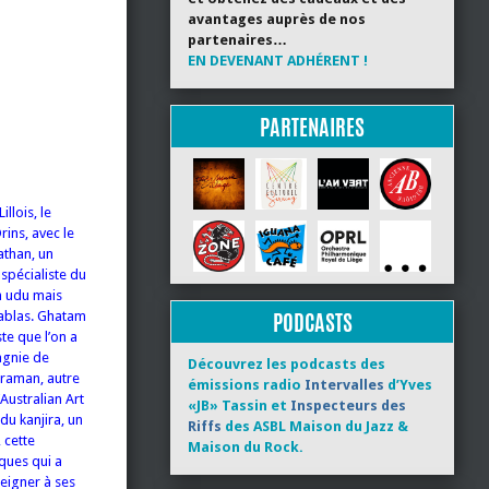
avantages auprès de nos
partenaires…
EN DEVENANT ADHÉRENT !
PARTENAIRES
llois, le
rins, avec le
athan, un
 spécialiste du
n udu mais
PODCASTS
tablas. Ghatam
te que l’on a
agnie de
Découvrez les podcasts des
araman, autre
émissions radio
Intervalles
d’Yves
Australian Art
«JB» Tassin et
Inspecteurs des
du kanjira, un
Riffs
des ASBL Maison du Jazz &
 cette
Maison du Rock.
ques qui a
eigner à ses