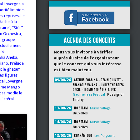
cal Lovergne a
orité limpide.
s reprises. Le
Hache à la
aire”, “Stöt”
um Orchestra,
AGENDA DES CONCERTS
du groupe
actuellement
ore
Nous vous invitons à vérifier
 Eka Aneka,
auprès du site de l’organisateur
piano. Prélude
que le concert qui vous intéresse
et le ghatam
est bien maintenu.
es figures
ARTHUR POSSING + OZAIN QUINTET +
09/08/26
scal Lovergne
FRANÇOIS VAIANA + UNDER THE REEFS
comme Mango
ORCH. + HOMMAGE À E.S.T. ETC
 psalmodie le
Gaume Jazz Festival
Rossignol-
ilatéral.
Tintiny
NO STEAM
13/08/26
Music Village
Bruxelles
NO STEAM
14/08/26
Music Village
Bruxelles
CHAKÂM DUO
18/08/26
Les Polysons