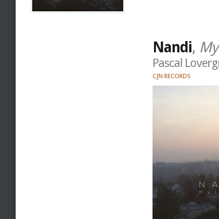
Nandi
,
My
Pascal Loverg
CJN RECORDS