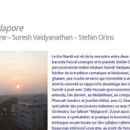
lapore
ne – Suresh Vaidyanathan – Stefan Orins
Le trio Nandi est né de la rencontre entre deux Li
bassiste Pascal Lovergne et le pianiste Stefan O
percussionniste indien Ghatam Suresh Vaidyan
héritier de la tradition carnatique et hindustani,
ghatam, une cruche en terre qui ressemble à u
dont la sonorité se rapproche davantage des 
Suresh a joué avec Zakir Hussain (percussionnis
entendu, l’an dernier, au Middelheim, en comp
Pharoah Sanders et Joachim Kühn), avec U. Siv
spécialiste des percussions indiennes ou avec l’
Orchestra. Sur l’album “Mylapore”, il joue aussi 
tambour à cymbalettes et pratique le konnokol,
technique vocale basée sur des syllabes rythmi
beaucoup intéressé Lovergne, au point de l’ens