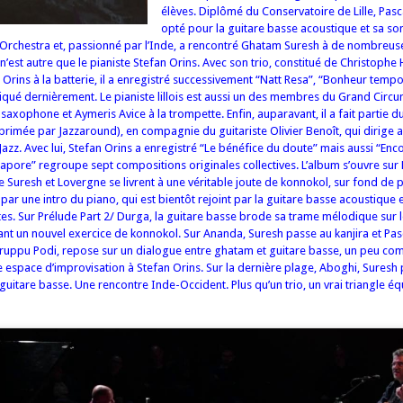
élèves. Diplômé du Conservatoire de Lille, Pas
opté pour la guitare basse acoustique et sa son
ch Orchestra et, passionné par l’Inde, a rencontré Ghatam Suresh à de nombreuse
 n’est autre que le pianiste Stefan Orins. Avec son trio, constitué de Christophe 
Orins à la batterie, il a enregistré successivement “Natt Resa”, “Bonheur tempor
niqué dernièrement. Le pianiste lillois est aussi un des membres du Grand Circ
u saxophone et Aymeris Avice à la trompette. Enfin, auparavant, il a fait partie 
rimée par Jazzaround), en compagnie du guitariste Olivier Benoît, qui dirige 
Jazz. Avec lui, Stefan Orins a enregistré “Le bénéfice du doute” mais aussi “Enc
apore” regroupe sept compositions originales collectives. L’album s’ouvre sur
e Suresh et Lovergne se livrent à une véritable joute de konnokol, sur fond de 
ar une intro du piano, qui est bientôt rejoint par la guitare basse acoustique 
es. Sur Prélude Part 2/ Durga, la guitare basse brode sa trame mélodique sur l
vant un nouvel exercice de konnokol. Sur Ananda, Suresh passe au kanjira et Pa
Paruppu Podi, repose sur un dialogue entre ghatam et guitare basse, un peu 
e espace d’improvisation à Stefan Orins. Sur la dernière plage, Aboghi, Suresh
 guitare basse.
Une rencontre Inde-Occident. Plus qu’un trio, un vrai triangle équ