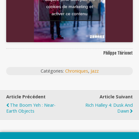
cookies de marketing et
activer ce contenu
Philippe Thirionet
Catégories:
Chroniques
,
Jazz
Article Précédent
Article Suivant
The Boom Yeh : Near-
Rich Halley 4: Dusk And
Earth Objects
Dawn
Top