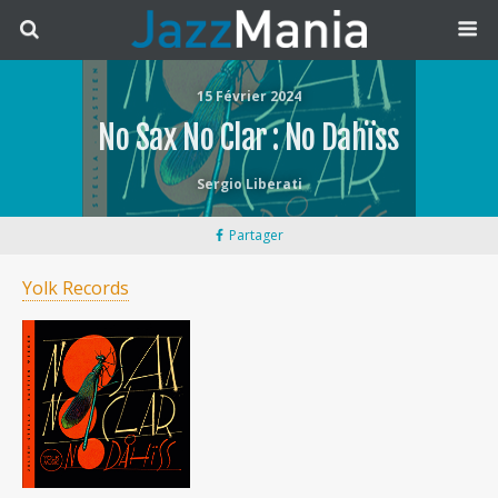
15 Février 2024
No Sax No Clar : No Dahïss
Sergio Liberati
Partager
Yolk Records