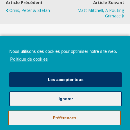
Article Précédent
Article Suivant
Orins, Peter & Stefan
Matt Mitchell, A Pouting
Grimace
Top
Nous utilisons des cookies pour optimiser notre site web.
Mobile
Bureau
Politique de cookies
Les accepter tous
Ignorer
Avec le soutien de la Province de Liège
© 2026 - Tous droits réservés - JazzMania
Politique en matière de confidentialité et de vie privée
|
Politique de
Préférences
cookies (UE)
Hébergé par
Behostings.com