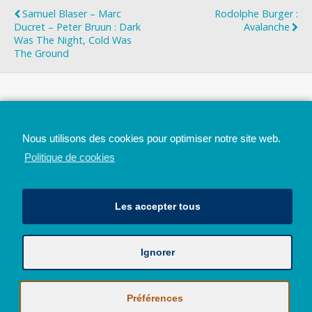
Samuel Blaser – Marc
Rodolphe Burger :
Ducret – Peter Bruun : Dark
Avalanche
Was The Night, Cold Was
The Ground
Top
Nous utilisons des cookies pour optimiser notre site web.
Mobile
Bureau
Politique de cookies
Les accepter tous
Ignorer
Avec le soutien de la Province de Liège
© 2026 - Tous droits réservés - JazzMania
Politique en matière de confidentialité et de vie privée
|
Politique de
Préférences
cookies (UE)