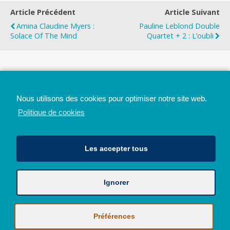
Article Précédent
Article Suivant
Amina Claudine Myers :
Pauline Leblond Double
Solace Of The Mind
Quartet + 2 : L’oubli
Top
Nous utilisons des cookies pour optimiser notre site web.
Mobile
Bureau
Politique de cookies
Les accepter tous
Ignorer
Avec le soutien de la Province de Liège
© 2026 - Tous droits réservés - JazzMania
Politique en matière de confidentialité et de vie privée
|
Politique de
Préférences
cookies (UE)