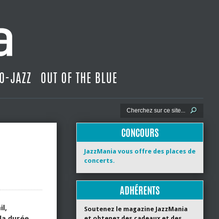
O-JAZZ
OUT OF THE BLUE
CONCOURS
JazzMania vous offre des places de
concerts.
ADHÉRENTS
l,
Soutenez le magazine JazzMania
la durée
et obtenez des cadeaux et des