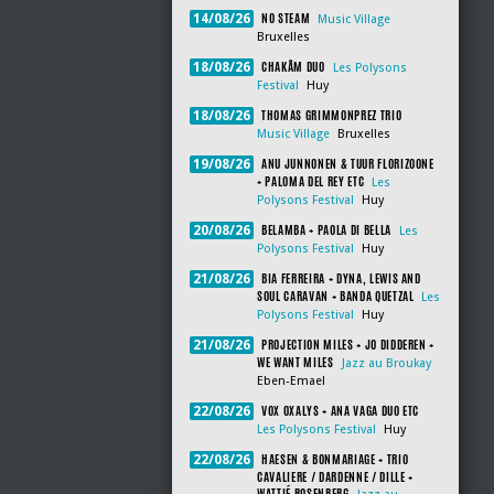
NO STEAM
14/08/26
Music Village
Bruxelles
CHAKÂM DUO
18/08/26
Les Polysons
Festival
Huy
THOMAS GRIMMONPREZ TRIO
18/08/26
Music Village
Bruxelles
ANU JUNNONEN & TUUR FLORIZOONE
19/08/26
+ PALOMA DEL REY ETC
Les
Polysons Festival
Huy
BELAMBA + PAOLA DI BELLA
20/08/26
Les
Polysons Festival
Huy
BIA FERREIRA + DYNA, LEWIS AND
21/08/26
SOUL CARAVAN + BANDA QUETZAL
Les
Polysons Festival
Huy
PROJECTION MILES + JO DIDDEREN +
21/08/26
WE WANT MILES
Jazz au Broukay
Eben-Emael
VOX OXALYS + ANA VAGA DUO ETC
22/08/26
Les Polysons Festival
Huy
HAESEN & BONMARIAGE + TRIO
22/08/26
CAVALIERE / DARDENNE / DILLE +
WATTIÉ ROSENBERG