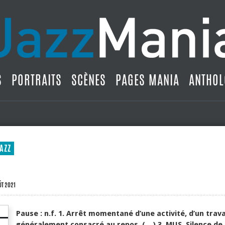
S
PORTRAITS
SCÈNES
PAGES MANIA
ANTHOL
AZZ
ÛT 2021
Pause : n.f. 1. Arrêt momentané d’une activité, d’un travai
généralement consacré au repos. (…) 3. MUS. Silence de 