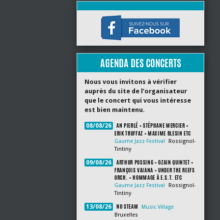
AGENDA DES CONCERTS
Nous vous invitons à vérifier
auprès du site de l’organisateur
que le concert qui vous intéresse
est bien maintenu.
AN PIERLÉ + STÉPHANE MERCIER +
08/08/26
ERIK TRUFFAZ + MAXIME BLESIN ETC
Gaume Jazz Festival
Rossignol-
Tintiny
ARTHUR POSSING + OZAIN QUINTET +
09/08/26
FRANÇOIS VAIANA + UNDER THE REEFS
ORCH. + HOMMAGE À E.S.T. ETC
Gaume Jazz Festival
Rossignol-
Tintiny
NO STEAM
13/08/26
Music Village
Bruxelles