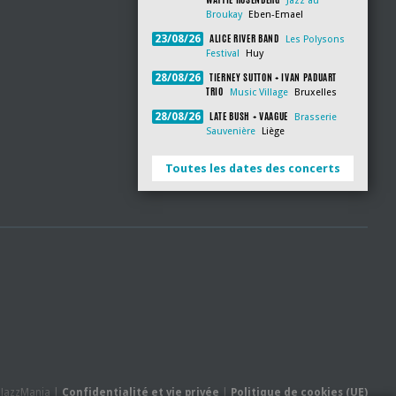
Jazz au
Broukay
Eben-Emael
ALICE RIVER BAND
23/08/26
Les Polysons
Festival
Huy
TIERNEY SUTTON + IVAN PADUART
28/08/26
TRIO
Music Village
Bruxelles
LATE BUSH + VAAGUE
28/08/26
Brasserie
Sauvenière
Liège
Toutes les dates des concerts
- JazzMania |
Confidentialité et vie privée
|
Politique de cookies (UE)