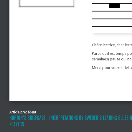
Chère lectrice, cher lect
Parce qu’il est temps p
semaines) pause qui nou
Merci pour votre fidélité
Article précédent
HORTON’S BRIEFCASE : INTERPRETATIONS BY SWEDEN’S LEADING BLUES 
PLAYERS