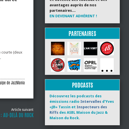
avantages auprès de nos
.
partenaires…
EN DEVENANT ADHÉRENT !
PARTENAIRES
e courte (deux
.
uipe de JazzMania
PODCASTS
Découvrez les podcasts des
émissions radio
Intervalles
d’Yves
«JB» Tassin et
Inspecteurs des
Article suivant
Riffs
des ASBL Maison du Jazz &
 : AU-DELÀ DU ROCK
Maison du Rock.