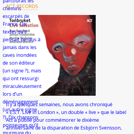
parcourait les
ACT RECORDS
chemins
escarpés de
France. Dix
textes qu’il
pensait perdus à
jamais dans les
caves inondées
de son éditeur
(un signe ?), mais
qui ont ressurgi
miraculeusement
lors d’un
déménagement
Il y a quelques semaines, nous avons chroniqué
(un autre signe
« E.S.T. Live in London », un double « live » que le label
?). Dix chansons
Act a publié pour commémorer le dixième
poisseuses qu’il
anniversaire de la disparation de Esbjörn Svensson,
murmure du