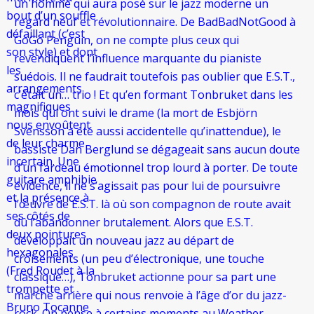
un homme qui aura posé sur le jazz moderne un
bout d’un souffle
regard neuf et révolutionnaire. De BadBadNotGood à
défaillant (c’est
GoGo Penguin, on ne compte plus ceux qui
son style) et dont
revendiquent l’influence marquante du pianiste
les
suédois. Il ne faudrait toutefois pas oublier que E.S.T.,
arrangements
c’était un… trio ! Et qu’en formant Tonbruket dans les
magnifiques
mois qui ont suivi le drame (la mort de Esbjörn
nous envoûtent
Svensson a été aussi accidentelle qu’inattendue), le
de leur charme
bassiste Dan Berglund se dégageait sans aucun doute
incertain. Une
d’un fardeau émotionnel trop lourd à porter. De toute
guitare amphibie
évidence, il ne s’agissait pas pour lui de poursuivre
et la présence à
l’œuvre de E.S.T. là où son compagnon de route avait
ses côtés de
dû l’abandonner brutalement. Alors que E.S.T.
deux pointures
développait un nouveau jazz au départ de
hexagonales
croisements (un peu d’électronique, une touche
(Fred Roudet à la
classique…), Tonbruket actionne pour sa part une
trompette et
marche arrière qui nous renvoie à l’âge d’or du jazz-
Bruno Tocanne
rock. On pense à certains moments au Weather