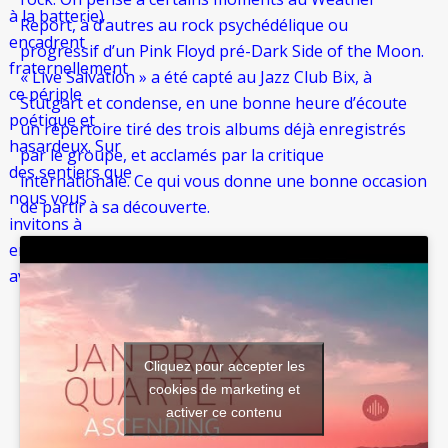
à la batterie)
Report, à d’autres au rock psychédélique ou
encadrent
progressif d’un Pink Floyd pré-Dark Side of the Moon.
fraternellement
« Live Salvation » a été capté au Jazz Club Bix, à
ce périple
Stutgart et condense, en une bonne heure d’écoute
poétique et
un répertoire tiré des trois albums déjà enregistrés
hasardeux. Sur
par le groupe, et acclamés par la critique
des sentiers que
internationale. Ce qui vous donne une bonne occasion
nous vous
de partir à sa découverte.
invitons à
emprunter
aveuglément.
Cliquez pour accepter les
cookies de marketing et
activer ce contenu