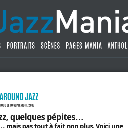
S
PORTRAITS
SCÈNES
PAGES MANIA
ANTHOL
 AROUND JAZZ
BROOD
LE 10 SEPTEMBRE 2019
zz, quelques pépites…
… mais pas tout à fait non plus. Voici une