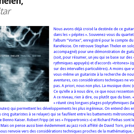
helen,
tar
Nous avons déjà croisé la destinée de ce guitar
dans les « pépites ». Souvenez-vous du quartet
l’album “Vortex”, enregistré pour le compte du
RareNoise. On retrouve Stephan Thelen en sol
accompagné) pour une démonstration de guita
(soit, pour résumer, un jeu qui se base sur des
rythmiques appuyés) et d’accords «tritones» (q
sur des intervalles particulières). A moins que 
vous-même un guitariste à la recherche de nou
aventures, ces considérations techniques ne v
pas. A priori, nous non plus. La musique donc (et
Ce qu’elle a à nous dire, ce que nous ressenton
A ce niveau, rien à dire, ou plutôt que du bien. «
» réunit cinq longues plages polyrythmiques (la
nutes) qui permettent les développements les plus ingénieux. On entend des e
is cinq guitaristes à se relayer) qui se faufilent entre les battements métronom
de Benno Kaiser.
Robert Fripp (et ses « Frippertronics ») et Richard Pinhas sont 
s. Mais on pense aussi bien évidemment au jazz rock affété de David Torn, prése
 nous renvoie vers des considérations techniques proches de la mathématique, el