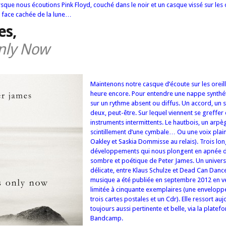
sque nous écoutions Pink Floyd, couché dans le noir et un casque vissé sur les o
a face cachée de la lune…
es,
Only Now
Maintenons notre casque d’écoute sur les oreill
heure encore. Pour entendre une nappe synthé
sur un rythme absent ou diffus. Un accord, un 
deux, peut-être. Sur lequel viennent se greffer
instruments intermittents. Le hautbois, un arpè
scintillement d’une cymbale… Ou une voix plain
Oakley et Saskia Dommisse au relais). Trois lo
développements qui nous plongent en apnée da
sombre et poétique de Peter James. Un univers
délicate, entre Klaus Schulze et Dead Can Dance
musique a été publiée en septembre 2012 en ve
limitée à cinquante exemplaires (une envelopp
trois cartes postales et un Cdr). Elle ressort auj
toujours aussi pertinente et belle, via la platef
Bandcamp.