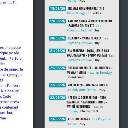
Festival
Huy
reilles. En
THOMAS GRIMMONPREZ TRIO
18/08/26
Music Village
Bruxelles
ANU JUNNONEN & TUUR FLORIZOONE
19/08/26
+ PALOMA DEL REY ETC
Les
Polysons Festival
Huy
BELAMBA + PAOLA DI BELLA
20/08/26
Les
Polysons Festival
Huy
es une petite
BIA FERREIRA + DYNA, LEWIS AND
21/08/26
tique posée
SOUL CARAVAN + BANDA QUETZAL
Les
seul… Parfois
Polysons Festival
Huy
 des
PROJECTION MILES + JO DIDDEREN +
21/08/26
ge de piano, le
WE WANT MILES
Jazz au Broukay
tive (Jenny Jo
Eben-Emael
ngs
VOX OXALYS + ANA VAGA DUO ETC
22/08/26
ns l’univers
Les Polysons Festival
Huy
 à la beauté
. Cette
HAESEN & BONMARIAGE + TRIO
22/08/26
rsion (très)
CAVALIERE / DARDENNE / DILLE +
WATTIÉ ROSENBERG
Jazz au
e contenant
Broukay
Eben-Emael
ourd’hui,
orme
ALICE RIVER BAND
23/08/26
Les Polysons
Festival
Huy