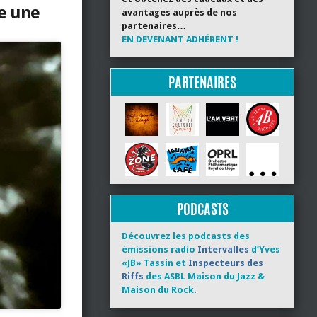
de une
avantages auprès de nos
partenaires…
EN DEVENANT ADHÉRENT !
PARTENAIRES
PODCASTS
Découvrez les podcasts des
émissions radio
Intervalles
d’Yves
«JB» Tassin et
Inspecteurs des
Riffs
des ASBL Maison du Jazz &
Maison du Rock.