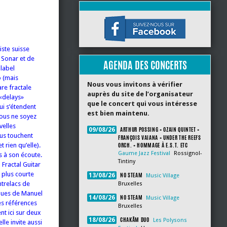
iste suisse
 Sonar et de
AGENDA DES CONCERTS
 label
o (mais
Nous vous invitons à vérifier
re fractale
auprès du site de l’organisateur
 «delays»
que le concert qui vous intéresse
ui s’étendent
est bien maintenu.
vous ne soyez
velles
ARTHUR POSSING + OZAIN QUINTET +
09/08/26
ous touchent
FRANÇOIS VAIANA + UNDER THE REEFS
ORCH. + HOMMAGE À E.S.T. ETC
 rien qu’elle).
Gaume Jazz Festival
Rossignol-
s à son écoute.
Tintiny
 Fractal Guitar
 plus courte
NO STEAM
13/08/26
Music Village
ntrelacs de
Bruxelles
iques de Manuel
NO STEAM
14/08/26
Music Village
les références
Bruxelles
nt ici sur deux
CHAKÂM DUO
18/08/26
Les Polysons
le invite aussi