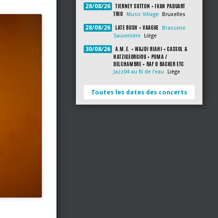
TIERNEY SUTTON + IVAN PADUART
28/08/26
TRIO
Music Village
Bruxelles
LATE BUSH + VAAGUE
28/08/26
Brasserie
Sauvenière
Liège
A.M.E. + WAJDI RIAHI + CASSOL &
30/08/26
HATZIGEORGIOU + PUMA /
DELCHAMBRE + RAF D BACKER ETC
Jazz04 au fil de l'eau
Liège
Toutes les dates des concerts