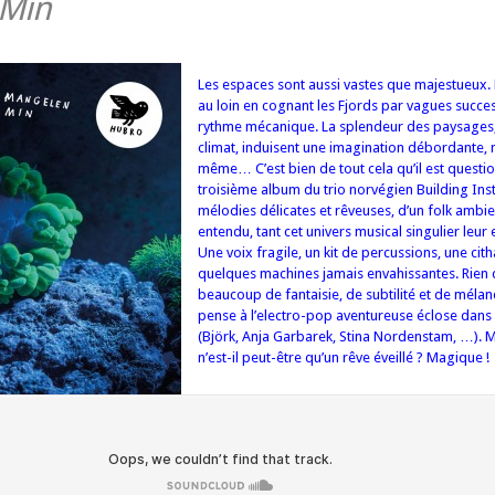
 Min
Les espaces sont aussi vastes que majestueux.
au loin en cognant les Fjords par vagues succe
rythme mécanique. La splendeur des paysages,
climat, induisent une imagination débordante,
même… C’est bien de tout cela qu’il est questi
troisième album du trio norvégien Building Ins
mélodies délicates et rêveuses, d’un folk ambi
entendu, tant cet univers musical singulier leur
Une voix fragile, un kit de percussions, une cith
quelques machines jamais envahissantes. Rien d
beaucoup de fantaisie, de subtilité et de méla
pense à l’electro-pop aventureuse éclose dans
(Björk, Anja Garbarek, Stina Nordenstam, …). M
n’est-il peut-être qu’un rêve éveillé ? Magique !