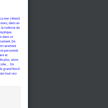
 La mer s’étend
ssives, dans un
 la rudesse du
 mystique
on dans ce
trument. De
ent rarement
 est personnel.
are et
e plus, sinon
ncolie… On
 le grand Nord
ais tout ceci