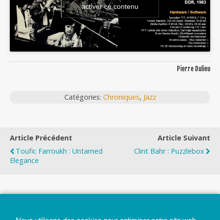
activer ce contenu
Pierre Dulieu
Catégories:
Chroniques
,
Jazz
Article Précédent
Article Suivant
Toufic Farroukh : Untamed
Clint Bahr : Puzzlebox
Elegance
Top