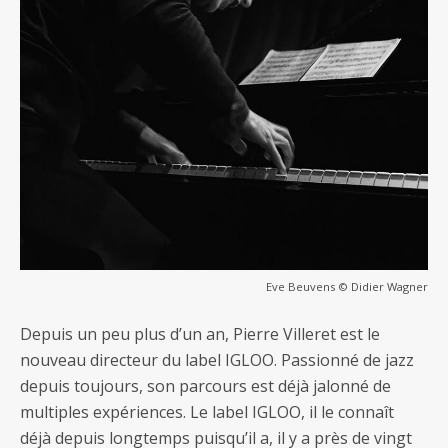
Eve Beuvens © Didier Wagner
Depuis un peu plus d’un an, Pierre Villeret est le
nouveau directeur du label IGLOO. Passionné de jazz
depuis toujours, son parcours est déjà jalonné de
multiples expériences. Le label IGLOO, il le connaît
déjà depuis longtemps puisqu’il a, il y a près de vingt