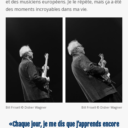
et des musiciens européens. Je le répète, mais ça a été
des moments incroyables dans ma vie.
Bill Frisell © Didier Wagner
Bill Frisell © Didier Wagner
«Chaque jour, je me dis que j’apprends encore