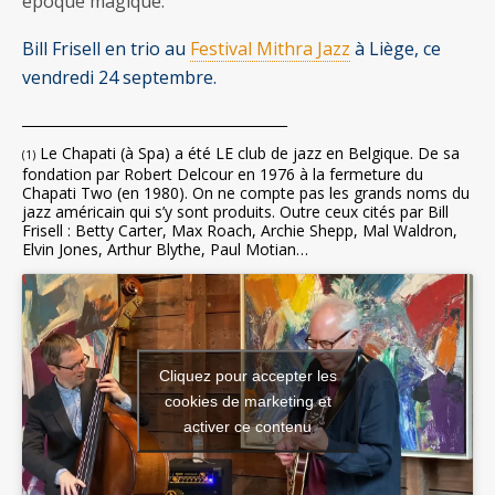
époque magique.
Bill Frisell en trio au
Festival Mithra Jazz
à Liège, ce
vendredi 24 septembre.
________________________________________
Le Chapati (à Spa) a été LE club de jazz en Belgique. De sa
(1)
fondation par Robert Delcour en 1976 à la fermeture du
Chapati Two (en 1980). On ne compte pas les grands noms du
jazz américain qui s’y sont produits. Outre ceux cités par Bill
Frisell : Betty Carter, Max Roach, Archie Shepp, Mal Waldron,
Elvin Jones, Arthur Blythe, Paul Motian…
Cliquez pour accepter les
cookies de marketing et
activer ce contenu