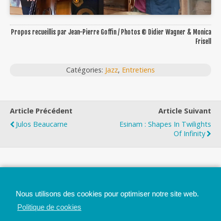
Propos recueillis par Jean-Pierre Goffin / Photos © Didier Wagner & Monica
Frisell
Catégories:
Jazz
,
Entretiens
Article Précédent
Article Suivant
Julos Beaucarne
Esinam : Shapes In Twilights
Of Infinity
Top
Nous utilisons des cookies pour optimiser notre site web.
Mobile
Bureau
Politique de cookies