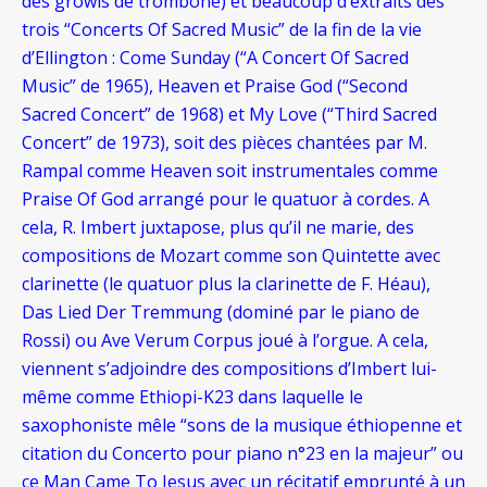
des growls de trombone) et beaucoup d’extraits des
trois “Concerts Of Sacred Music” de la fin de la vie
d’Ellington : Come Sunday (“A Concert Of Sacred
Music” de 1965), Heaven et Praise God (“Second
Sacred Concert” de 1968) et My Love (“Third Sacred
Concert” de 1973), soit des pièces chantées par M.
Rampal comme Heaven soit instrumentales comme
Praise Of God arrangé pour le quatuor à cordes. A
cela, R. Imbert juxtapose, plus qu’il ne marie, des
compositions de Mozart comme son Quintette avec
clarinette (le quatuor plus la clarinette de F. Héau),
Das Lied Der Tremmung (dominé par le piano de
Rossi) ou Ave Verum Corpus joué à l’orgue. A cela,
viennent s’adjoindre des compositions d’Imbert lui-
même comme Ethiopi-K23 dans laquelle le
saxophoniste mêle “sons de la musique éthiopenne et
citation du Concerto pour piano n°23 en la majeur” ou
ce Man Came To Jesus avec un récitatif emprunté à un