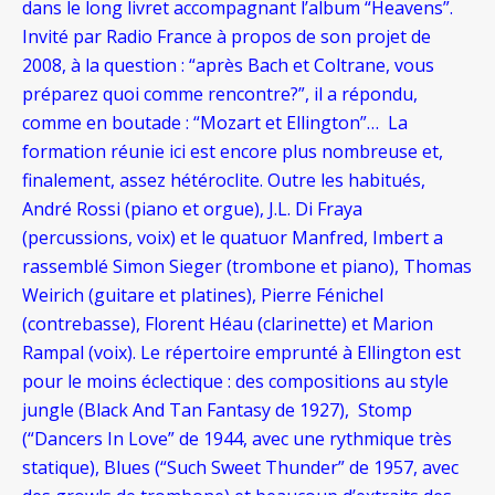
dans le long livret accompagnant l’album “Heavens”.
Invité par Radio France à propos de son projet de
2008, à la question : “après Bach et Coltrane, vous
préparez quoi comme rencontre?”, il a répondu,
comme en boutade : “Mozart et Ellington”… La
formation réunie ici est encore plus nombreuse et,
finalement, assez hétéroclite. Outre les habitués,
André Rossi (piano et orgue), J.L. Di Fraya
(percussions, voix) et le quatuor Manfred, Imbert a
rassemblé Simon Sieger (trombone et piano), Thomas
Weirich (guitare et platines), Pierre Fénichel
(contrebasse), Florent Héau (clarinette) et Marion
Rampal (voix). Le répertoire emprunté à Ellington est
pour le moins éclectique : des compositions au style
jungle (Black And Tan Fantasy de 1927), Stomp
(“Dancers In Love” de 1944, avec une rythmique très
statique), Blues (“Such Sweet Thunder” de 1957, avec