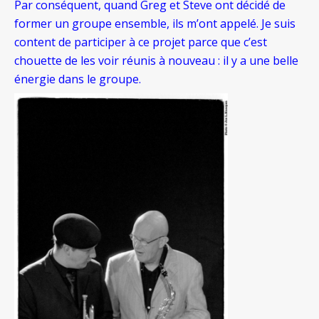
Par conséquent, quand Greg et Steve ont décidé de
former un groupe ensemble, ils m’ont appelé. Je suis
content de participer à ce projet parce que c’est
chouette de les voir réunis à nouveau : il y a une belle
énergie dans le groupe.