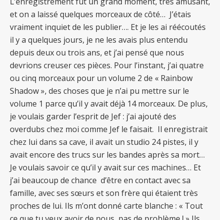
L’enregistrement fut un grand moment, très amusant,
et on a laissé quelques morceaux de côté… J’étais
vraiment inquiet de les publier…. Et je les ai réécoutés
il y a quelques jours, je ne les avais plus entendu
depuis deux ou trois ans, et j’ai pensé que nous
devrions creuser ces pièces. Pour l’instant, j’ai quatre
ou cinq morceaux pour un volume 2 de « Rainbow
Shadow », des choses que je n’ai pu mettre sur le
volume 1 parce qu’il y avait déjà 14 morceaux. De plus,
je voulais garder l’esprit de Jef : j’ai ajouté des
overdubs chez moi comme Jef le faisait. Il enregistrait
chez lui dans sa cave, il avait un studio 24 pistes, il y
avait encore des trucs sur les bandes après sa mort…
Je voulais savoir ce qu’il y avait sur ces machines… Et
j’ai beaucoup de chance d’être en contact avec sa
famille, avec ses sœurs et son frère qui étaient très
proches de lui. Ils m’ont donné carte blanche : « Tout
ce que tu veux avoir de nous, pas de problème ! » Ils