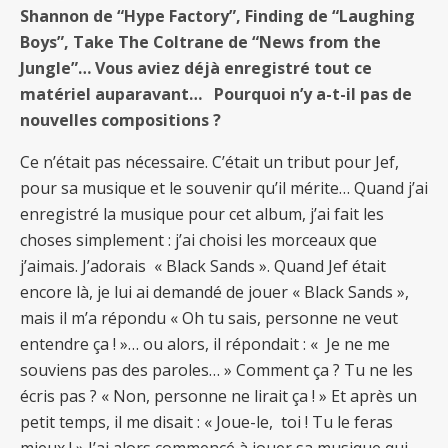
Shannon de “Hype Factory”, Finding de “Laughing
Boys”, Take The Coltrane de “News from the
Jungle”… Vous aviez déjà enregistré tout ce
matériel auparavant… Pourquoi n’y a-t-il pas de
nouvelles compositions ?
Ce n’était pas nécessaire. C’était un tribut pour Jef,
pour sa musique et le souvenir qu’il mérite… Quand j’ai
enregistré la musique pour cet album, j’ai fait les
choses simplement : j’ai choisi les morceaux que
j’aimais. J’adorais « Black Sands ». Quand Jef était
encore là, je lui ai demandé de jouer « Black Sands »,
mais il m’a répondu « Oh tu sais, personne ne veut
entendre ça ! »… ou alors, il répondait : « Je ne me
souviens pas des paroles… » Comment ça ? Tu ne les
écris pas ? « Non, personne ne lirait ça ! » Et après un
petit temps, il me disait : « Joue-le, toi ! Tu le feras
mieux ! » J’ai alors commencé à jouer sa musique qui