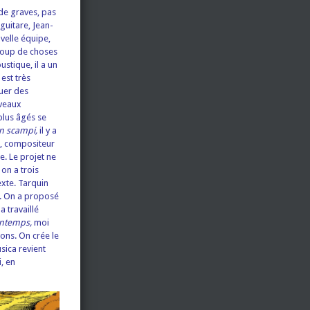
 de graves, pas
guitare, Jean-
ouvelle équipe,
ucoup de choses
ustique, il a un
 est très
ouer des
uveaux
 plus âgés se
n scampi,
il y a
, compositeur
e. Le projet ne
 on a trois
exte. Tarquin
ue. On a proposé
 travaillé
intemps,
moi
ons. On crée le
sica revient
i, en