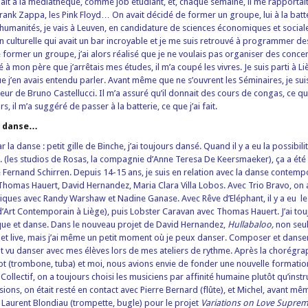
illait à la médiathèque, comme job étudiant, et, chaque semaine, il me rapportai
Frank Zappa, les Pink Floyd… On avait décidé de former un groupe, lui à la batt
humanités, je vais à Leuven, en candidature de sciences économiques et sociales.
n culturelle qui avait un bar incroyable et je me suis retrouvé à programmer de
e former un groupe, j’ai alors réalisé que je ne voulais pas organiser des conce
é à mon père que j’arrêtais mes études, il m’a coupé les vivres. Je suis parti à Li
 j’en avais entendu parler. Avant même que ne s’ouvrent les Séminaires, je suis
eur de Bruno Castellucci. Il m’a assuré qu’il donnait des cours de congas, ce qui
, il m’a suggéré de passer à la batterie, ce que j’ai fait.
la danse…
par la danse : petit gille de Binche, j’ai toujours dansé. Quand il y a eu la possibi
S. (les studios de Rosas, la compagnie d’Anne Teresa De Keersmaeker), ça a été
de Fernand Schirren. Depuis 14-15 ans, je suis en relation avec la danse contemp
ré Thomas Hauert, David Hernandez, Maria Clara Villa Lobos. Avec Trio Bravo, on 
ques avec Randy Warshaw et Nadine Ganase. Avec Rêve d’Eléphant, il y a eu le
d’Art Contemporain à Liège), puis Lobster Caravan avec Thomas Hauert. J’ai tou
que et danse. Dans le nouveau projet de David Hernandez,
Hullabaloo,
non seule
et live, mais j’ai même un petit moment où je peux danser. Composer et danser à
t vu danser avec mes élèves lors de mes ateliers de rythme. Après la chorégra
t (trombone, tuba) et moi, nous avions envie de fonder une nouvelle formatio
Collectif, on a toujours choisi les musiciens par affinité humaine plutôt qu’inst
ssions, on était resté en contact avec Pierre Bernard (flûte), et Michel, avant m
é Laurent Blondiau (trompette, bugle) pour le projet
Variations on Love Supre