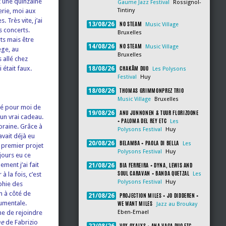
t une quinzaine
Gaume Jazz Festival
Rossignol-
erie, moi aux
Tintiny
 Très vite, j’ai
NO STEAM
13/08/26
Music Village
s concerts.
Bruxelles
rts mais être
NO STEAM
14/08/26
Music Village
ège, au
Bruxelles
 allé chez
CHAKÂM DUO
 était faux.
18/08/26
Les Polysons
Festival
Huy
THOMAS GRIMMONPREZ TRIO
18/08/26
Music Village
Bruxelles
lité pour moi de
ANU JUNNONEN & TUUR FLORIZOONE
19/08/26
 un vrai cadeau.
+ PALOMA DEL REY ETC
Les
oraine. Grâce à
Polysons Festival
Huy
avait déjà eu
BELAMBA + PAOLA DI BELLA
20/08/26
Les
 premier projet
Polysons Festival
Huy
jours eu ce
ment j’ai fait
BIA FERREIRA + DYNA, LEWIS AND
21/08/26
SOUL CARAVAN + BANDA QUETZAL
 la fois, c’est
Les
Polysons Festival
Huy
phie des
n à côté de
PROJECTION MILES + JO DIDDEREN +
21/08/26
rumentale.
WE WANT MILES
Jazz au Broukay
ême de rejoindre
Eben-Emael
me
de Fabrizio
VOX OXALYS + ANA VAGA DUO ETC