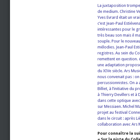
La juxtaposition trompe
de medium. Christine Ve
Yves Evrard était un vrai 
c’est Jean-Paul Estiéve
intéressantes pour le gr
très beau son mais il maî
souple. Pour le nouveau
mélodies. Jean-Paul Esti
registres. Au sein du Co
remettent en question.
une adaptation propos
du XIVe siècle. Ars Musi
nous convenait pas : on 
percussionnistes. On a a
Billiet, à l’initiative 
à Thierry Devillers et à
dans cette optique avec 
sur Messiaen. Michel Ma
projet au festival Conne
dans le circuit : après L
collaboration avec Ars 
Pour connaître la su
« Sur la piste du Colle