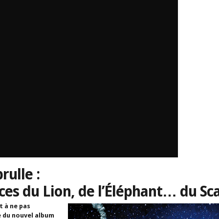
ulle :
aces du Lion, de l’Éléphant… du Sc
 à ne pas
e du nouvel album