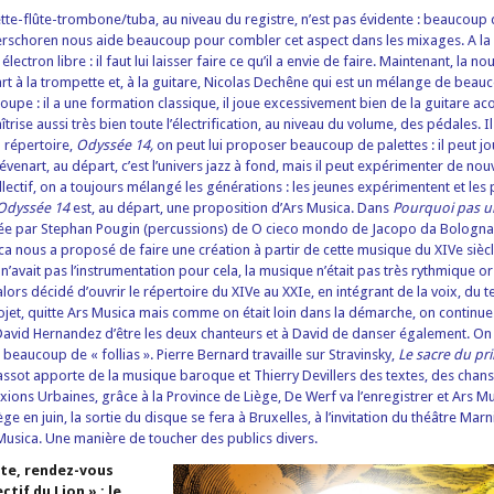
tte-flûte-trombone/tuba, au niveau du registre, n’est pas évidente : beaucoup
rschoren nous aide beaucoup pour combler cet aspect dans les mixages. A la 
électron libre : il faut lui laisser faire ce qu’il a envie de faire. Maintenant, la n
nart à la trompette et, à la guitare, Nicolas Dechêne qui est un mélange de bea
oupe : il a une formation classique, il joue excessivement bien de la guitare aco
trise aussi très bien toute l’électrification, au niveau du volume, des pédales. Il
 répertoire,
Odyssée 14,
on peut lui proposer beaucoup de palettes : il peut j
évenart, au départ, c’est l’univers jazz à fond, mais il peut expérimenter de no
llectif, on a toujours mélangé les générations : les jeunes expérimentent et les
Odyssée 14
est, au départ, une proposition d’Ars Musica. Dans
Pourquoi pas u
ée par Stephan Pougin (percussions) de O cieco mondo de Jacopo da Bologna
ca nous a proposé de faire une création à partir de cette musique du XIVe siècl
n’avait pas l’instrumentation pour cela, la musique n’était pas très rythmique or
lors décidé d’ouvrir le répertoire du XIVe au XXIe, en intégrant de la voix, du t
du projet, quitte Ars Musica mais comme on était loin dans la démarche, on contin
 David Hernandez d’être les deux chanteurs et à David de danser également. On a
beaucoup de « follias ». Pierre Bernard travaille sur Stravinsky,
Le sacre du pr
ssot apporte de la musique baroque et Thierry Devillers des textes, des chans
xions Urbaines, grâce à la Province de Liège, De Werf va l’enregistrer et Ars Mu
iège en juin, la sortie du disque se fera à Bruxelles, à l’invitation du théâtre Marn
Musica. Une manière de toucher des publics divers.
ite, rendez-vous
ctif du Lion » : le