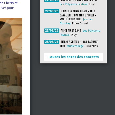
22/08/26
Don Cherry et
Les Polysons Festival
Huy
rouver pour
HAESEN & BONMARIAGE + TRIO
22/08/26
CAVALIERE / DARDENNE / DILLE +
WATTIÉ ROSENBERG
Jazz au
Broukay
Eben-Emael
ALICE RIVER BAND
23/08/26
Les Polysons
Festival
Huy
TIERNEY SUTTON + IVAN PADUART
28/08/26
TRIO
Music Village
Bruxelles
Toutes les dates des concerts