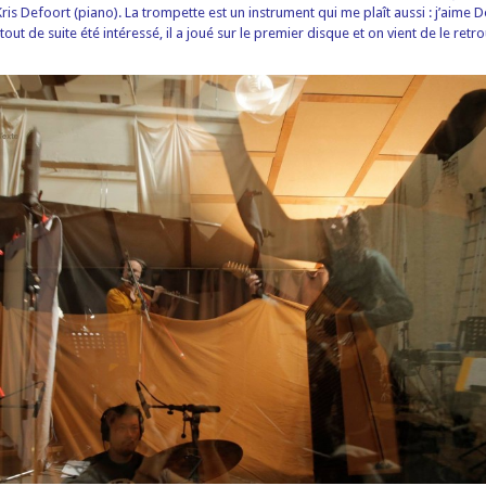
is Defoort (piano). La trompette est un instrument qui me plaît aussi : j’aime 
tout de suite été intéressé, il a joué sur le premier disque et on vient de le ret