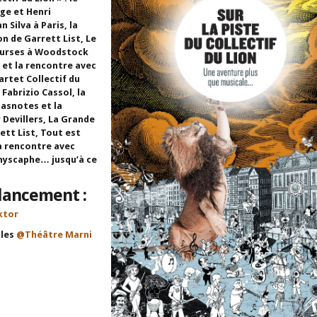
ge et Henri
n Silva à Paris, la
n de Garrett List, Le
bourses à Woodstock
 et la rencontre avec
artet Collectif du
 Fabrizio Cassol, la
lasnotes et la
 Devillers, La Grande
tt List, Tout est
la rencontre avec
hyscaphe… jusqu’à ce
lancement :
ktor
lles
@Théâtre Marni