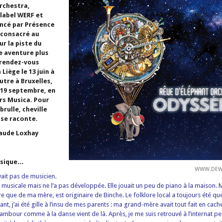
rchestra,
 label WERF et
ancé par Présence
, consacré au
Sur la piste du
ne aventure plus
 rendez-vous
 Liège le 13 juin à
autre à Bruxelles,
 19 septembre, en
rs Musica. Pour
brulle, cheville
 se raconte.
aude Loxhay
usique…
WWW.DEW
vait pas de musicien.
 musicale mais ne l’a pas développée. Elle jouait un peu de piano à la maison. 
e que de ma mère, est originaire de Binche. Le folklore local a toujours été q
ant, j’ai été gille à l’insu de mes parents : ma grand-mère avait tout fait en cac
ambour comme à la danse vient de là. Après, je me suis retrouvé à l’internat pe