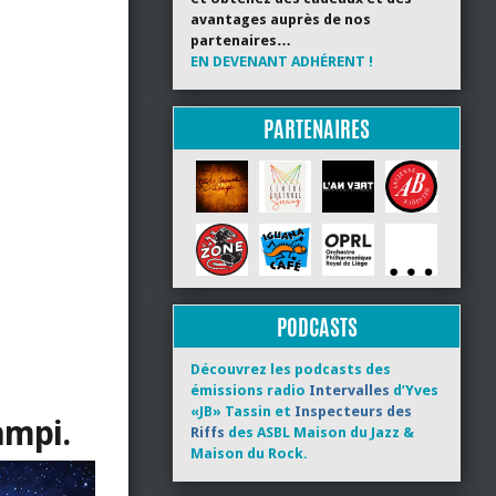
avantages auprès de nos
partenaires…
EN DEVENANT ADHÉRENT !
PARTENAIRES
PODCASTS
Découvrez les podcasts des
émissions radio
Intervalles
d’Yves
«JB» Tassin et
Inspecteurs des
ampi.
Riffs
des ASBL Maison du Jazz &
Maison du Rock.