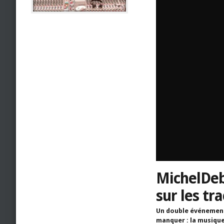
MichelDebr
sur les tr
Un double événement
manquer : la musiqu