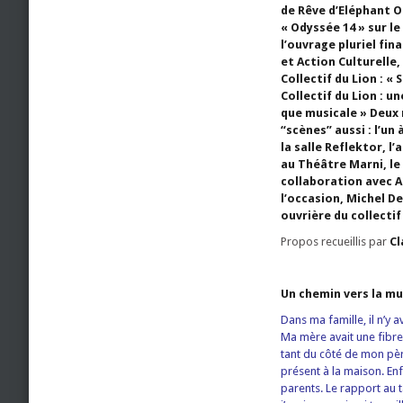
de Rêve d’Eléphant O
« Odyssée 14 » sur le
l’ouvrage pluriel fin
et Action Culturelle
Collectif du Lion : « 
Collectif du Lion : u
que musicale » Deux
“scènes” aussi : l’un à
la salle Reflektor, l’
au Théâtre Marni, le
collaboration avec A
l’occasion,
Michel De
ouvrière du collectif
Propos recueillis par
Cl
Un chemin vers la m
Dans ma famille, il n’y a
Ma mère avait une fibre
tant du côté de mon pèr
présent à la maison. Enf
parents. Le rapport au t