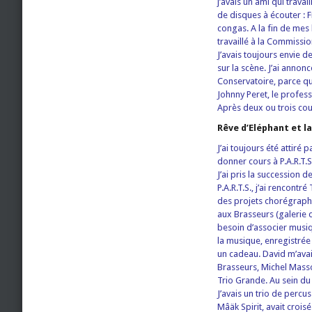
j’avais un ami qui trava
de disques à écouter : 
congas. A la fin de mes 
travaillé à la Commissio
J’avais toujours envie d
sur la scène. J’ai annonc
Conservatoire, parce que
Johnny Peret, le profess
Après deux ou trois cours
Rêve d’Eléphant et 
J’ai toujours été attiré 
donner cours à P.A.R.T.
J’ai pris la succession 
P.A.R.T.S., j’ai rencont
des projets chorégraphi
aux Brasseurs (galerie 
besoin d’associer musi
la musique, enregistrée 
un cadeau. David m’avai
Brasseurs, Michel Masso
Trio Grande. Au sein du 
J’avais un trio de percu
Mâäk Spirit, avait crois