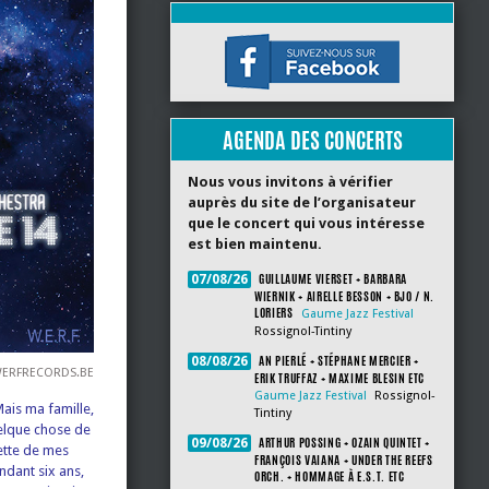
AGENDA DES CONCERTS
Nous vous invitons à vérifier
auprès du site de l’organisateur
que le concert qui vous intéresse
est bien maintenu.
GUILLAUME VIERSET + BARBARA
07/08/26
WIERNIK + AIRELLE BESSON + BJO / N.
LORIERS
Gaume Jazz Festival
Rossignol-Tintiny
AN PIERLÉ + STÉPHANE MERCIER +
08/08/26
ERFRECORDS.BE
ERIK TRUFFAZ + MAXIME BLESIN ETC
Gaume Jazz Festival
Rossignol-
Mais ma famille,
Tintiny
uelque chose de
ARTHUR POSSING + OZAIN QUINTET +
09/08/26
hette de mes
FRANÇOIS VAIANA + UNDER THE REEFS
ndant six ans,
ORCH. + HOMMAGE À E.S.T. ETC