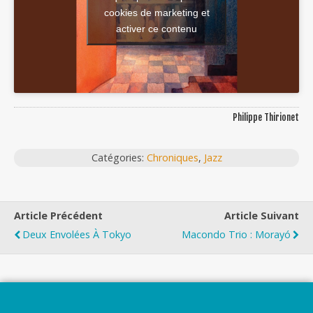
cookies de marketing et
activer ce contenu
Philippe Thirionet
Catégories:
Chroniques
,
Jazz
Article Précédent
Article Suivant
Deux Envolées À Tokyo
Macondo Trio : Morayó
Top