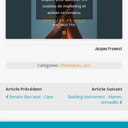
cookies de marketing et
activer ce contenu
Jacques Prouvost
Catégories:
Chroniques
,
Jazz
Article Précédent
Article Suivant
Renato Baccarat : Cave
Building Instrument : Manen,
Armadillo
Top