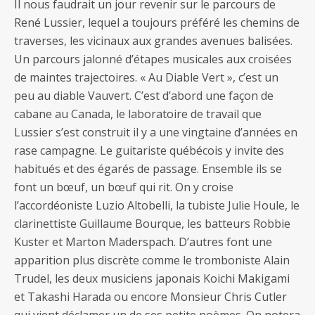
Il nous faudrait un jour revenir sur le parcours de
René Lussier, lequel a toujours préféré les chemins de
traverses, les vicinaux aux grandes avenues balisées.
Un parcours jalonné d’étapes musicales aux croisées
de maintes trajectoires. « Au Diable Vert », c’est un
peu au diable Vauvert. C’est d’abord une façon de
cabane au Canada, le laboratoire de travail que
Lussier s’est construit il y a une vingtaine d’années en
rase campagne. Le guitariste québécois y invite des
habitués et des égarés de passage. Ensemble ils se
font un bœuf, un bœuf qui rit. On y croise
l’accordéoniste Luzio Altobelli, la tubiste Julie Houle, le
clarinettiste Guillaume Bourque, les batteurs Robbie
Kuster et Marton Maderspach. D’autres font une
apparition plus discrète comme le tromboniste Alain
Trudel, les deux musiciens japonais Koichi Makigami
et Takashi Harada ou encore Monsieur Chris Cutler
qui vient déclamer un de ses petite poèmes. On notera