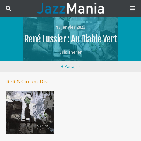
13 Janvier 2023
René Lussier : Au Diable Vert
Eric Therer
Partager
ReR & Circum-Disc