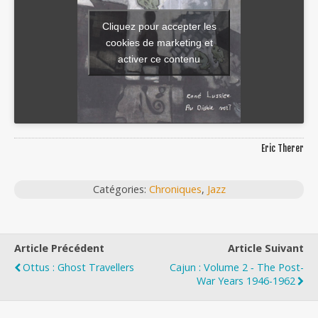
Cliquez pour accepter les
cookies de marketing et
activer ce contenu
Eric Therer
Catégories:
Chroniques
,
Jazz
Article Précédent
Article Suivant
Ottus : Ghost Travellers
Cajun : Volume 2 ‐ The Post-
War Years 1946-1962