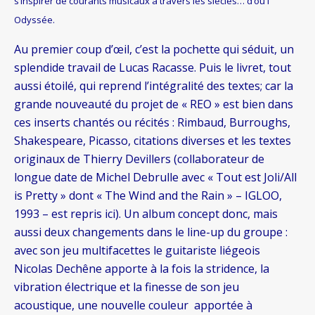
s’inspirer de courants musicaux à travers les siècles… d’où l’
Odyssée.
Au premier coup d’œil, c’est la pochette qui séduit, un
splendide travail de Lucas Racasse. Puis le livret, tout
aussi étoilé, qui reprend l’intégralité des textes; car la
grande nouveauté du projet de « REO » est bien dans
ces inserts chantés ou récités : Rimbaud, Burroughs,
Shakespeare, Picasso, citations diverses et les textes
originaux de Thierry Devillers (collaborateur de
longue date de Michel Debrulle avec « Tout est Joli/All
is Pretty » dont « The Wind and the Rain » – IGLOO,
1993 – est repris ici). Un album concept donc, mais
aussi deux changements dans le line-up du groupe :
avec son jeu multifacettes le guitariste liégeois
Nicolas Dechêne apporte à la fois la stridence, la
vibration électrique et la finesse de son jeu
acoustique, une nouvelle couleur apportée à