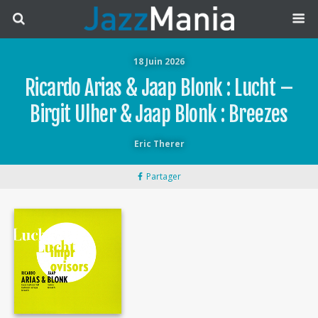
18 Juin 2026
Ricardo Arias & Jaap Blonk : Lucht –
Birgit Ulher & Jaap Blonk : Breezes
Eric Therer
Partager