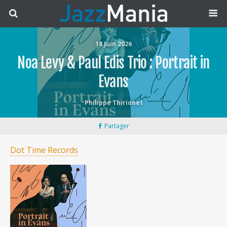
18 Juin 2026
Noa Levy & Paul Edis Trio : Portrait in
Evans
Philippe Thirionet
Partager
Dot Time Records