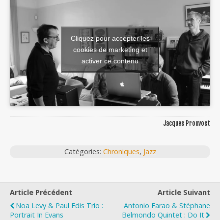
Cliquez pour accepter les
cookies de marketing et
activer ce contenu
Jacques Prouvost
Catégories:
Chroniques
,
Jazz
Article Précédent
Article Suivant
Noa Levy & Paul Edis Trio :
Antonio Farao & Stéphane
Portrait In Evans
Belmondo Quintet : Do It