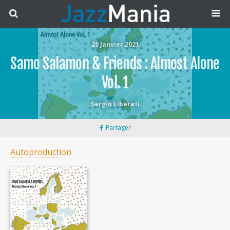
28 Janvier 2021
Samo Salamon & Friends : Almost Alone
Vol. 1
Sergio Liberati
Partager
Autoproduction