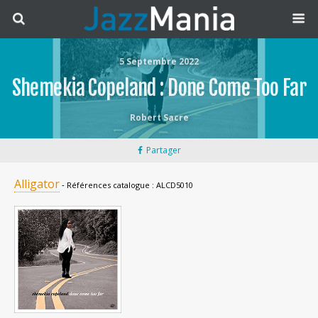
5 Septembre 2022
Shemekia Copeland : Done Come Too Far
Robert Sacre
Partager
Alligator
‐ Références catalogue : ALCD5010