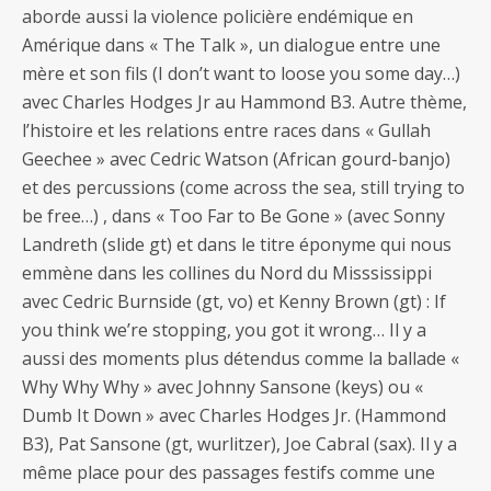
aborde aussi la violence policière endémique en
Amérique dans « The Talk », un dialogue entre une
mère et son fils (I don’t want to loose you some day…)
avec Charles Hodges Jr au Hammond B3. Autre thème,
l’histoire et les relations entre races dans « Gullah
Geechee » avec Cedric Watson (African gourd-banjo)
et des percussions (come across the sea, still trying to
be free…) , dans « Too Far to Be Gone » (avec Sonny
Landreth (slide gt) et dans le titre éponyme qui nous
emmène dans les collines du Nord du Misssissippi
avec Cedric Burnside (gt, vo) et Kenny Brown (gt) : If
you think we’re stopping, you got it wrong… Il y a
aussi des moments plus détendus comme la ballade «
Why Why Why » avec Johnny Sansone (keys) ou «
Dumb It Down » avec Charles Hodges Jr. (Hammond
B3), Pat Sansone (gt, wurlitzer), Joe Cabral (sax). Il y a
même place pour des passages festifs comme une