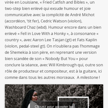
virée en Louisiane, « Fried Catfish and Bibles », un
two-step bien enlevé qui exsude humour et joie
communicative avec la complicité de André Michot
(accordéon, ‘tit fer), Cedric Watson (violon),
Washboard Chaz (wbd). Humour encore dans un bien
enlevé « Fell in Love With a Honky », à consonance «
country », avec Aaron Lee Tasjan (gt) et Fats Kaplin
(violon, pedal-steel gt). On n’oubliera pas l’hommage
de Shemekia à son père, en reprenant une version
bien scandée de son « Nobody But You » pour
conclure la séance, avec Will Kimbrough qui, outre son
rôle de producteur et compositeur, est à la guitare, ici
comme dans tous les autres morceaux. A milestone !
Cliquez pour accepter les