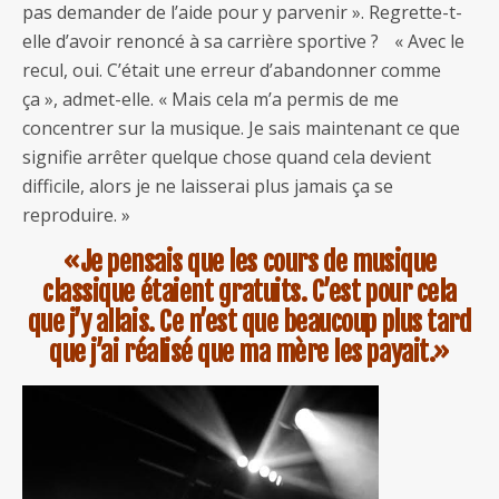
pas demander de l’aide pour y parvenir ». Regrette-t-
elle d’avoir renoncé à sa carrière sportive ? « Avec le
recul, oui. C’était une erreur d’abandonner comme
ça », admet-elle. « Mais cela m’a permis de me
concentrer sur la musique. Je sais maintenant ce que
signifie arrêter quelque chose quand cela devient
difficile, alors je ne laisserai plus jamais ça se
reproduire. »
«Je pensais que les cours de musique
classique étaient gratuits. C’est pour cela
que j’y allais. Ce n’est que beaucoup plus tard
que j’ai réalisé que ma mère les payait.»