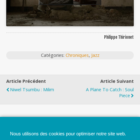
Philippe Thirionet
Catégories:
Chroniques
,
Jazz
Article Précédent
Article Suivant
Niwel Tsumbu : Milim
A Plane To Catch : Soul
Piece
Top
Nous utilisons des cookies pour optimiser notre site web.
Mobile
Bureau