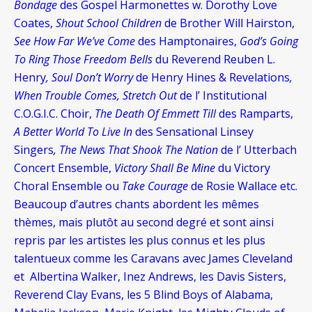
Bondage
des Gospel Harmonettes w. Dorothy Love
Coates,
Shout School Children
de Brother Will Hairston,
See How Far We’ve Come
des Hamptonaires,
God’s Going
To Ring Those Freedom Bells
du Reverend Reuben L.
Henry
, Soul Don’t Worry
de Henry Hines & Revelations
,
When Trouble Comes, Stretch Out
de l’ Institutional
C.O.G.I.C. Choir,
The Death Of Emmett Till
des Ramparts,
A Better World To Live In
des Sensational Linsey
Singers
, The News That Shook The Nation
de l’ Utterbach
Concert Ensemble,
Victory Shall Be Mine
du Victory
Choral Ensemble ou
Take Courage
de Rosie Wallace etc.
Beaucoup d’autres chants abordent les mêmes
thèmes, mais plutôt au second degré et sont ainsi
repris par les artistes les plus connus et les plus
talentueux comme les Caravans avec James Cleveland
et Albertina Walker, Inez Andrews, les Davis Sisters,
Reverend Clay Evans, les 5 Blind Boys of Alabama,