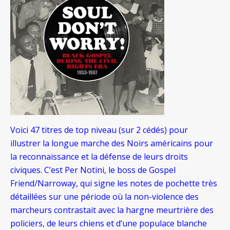
Voici 47 titres de top niveau (sur 2 cédés) pour
illustrer la longue marche des Noirs américains pour
la reconnaissance et la défense de leurs droits
civiques. C’est Per Notini, le boss de Gospel
Friend/Narroway, qui signe les notes de pochette très
détaillées sur une période où la non-violence des
marcheurs contrastait avec la hargne meurtrière des
policiers, de leurs chiens et d’une populace blanche