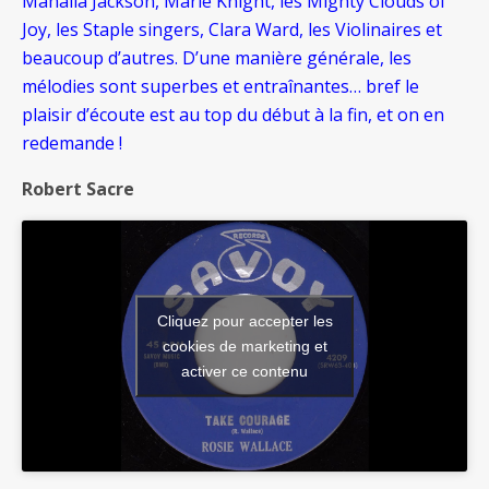
Mahalia Jackson, Marie Knight, les Mighty Clouds of
Joy, les Staple singers, Clara Ward, les Violinaires et
beaucoup d’autres. D’une manière générale, les
mélodies sont superbes et entraînantes… bref le
plaisir d’écoute est au top du début à la fin, et on en
redemande !
Robert Sacre
Cliquez pour accepter les
cookies de marketing et
activer ce contenu