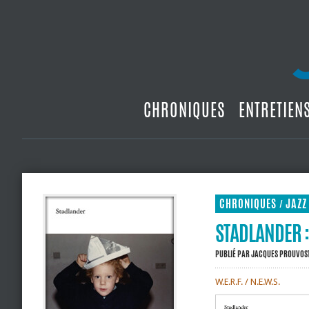
CHRONIQUES
ENTRETIEN
CHRONIQUES
JAZZ
/
STADLANDER 
PUBLIÉ PAR
JACQUES PROUVOS
W.E.R.F. / N.E.W.S.