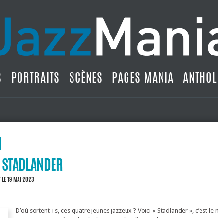
S
PORTRAITS
SCÈNES
PAGES MANIA
ANTHOL
: STADLANDER
T
LE 19 MAI 2023
D’où sortent-ils, ces quatre jeunes jazzeux ? Voici « Stadlander », c’est le