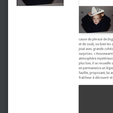
cause du phrasé de Enge
et de soul), ou bien le
joué avec grande cohésio
surprises. « Housewarm
atmosphère mystérieuse. 
plus loin, il se recueill
en permanence un léger 
faufile, proposant, lui 
fraîcheur à découvrir et