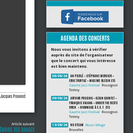
AGENDA DES CONCERTS
Nous vous invitons à vérifier
auprès du site de l’organisateur
que le concert qui vous intéresse
est bien maintenu.
AN PIERLÉ + STÉPHANE MERCIER +
08/08/26
ERIK TRUFFAZ + MAXIME BLESIN ETC
Gaume Jazz Festival
Rossignol-
Tintiny
Jacques Prouvost
ARTHUR POSSING + OZAIN QUINTET +
09/08/26
FRANÇOIS VAIANA + UNDER THE REEFS
ORCH. + HOMMAGE À E.S.T. ETC
Gaume Jazz Festival
Rossignol-
Tintiny
Article suivant
NO STEAM
13/08/26
Music Village
MÉMOIRE DES ORAGES
Bruxelles