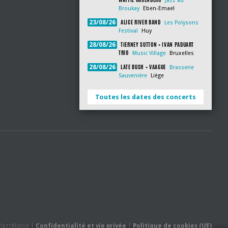
Jazz au
Broukay
Eben-Emael
ALICE RIVER BAND
23/08/26
Les Polysons
Festival
Huy
TIERNEY SUTTON + IVAN PADUART
28/08/26
TRIO
Music Village
Bruxelles
LATE BUSH + VAAGUE
28/08/26
Brasserie
Sauvenière
Liège
Toutes les dates des concerts
- JazzMania |
Confidentialité et vie privée
|
Politique de cookies (UE)