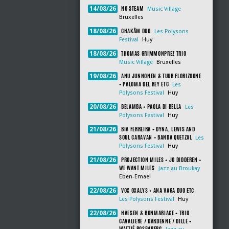
NO STEAM
14/08/26
Music Village
Bruxelles
CHAKÂM DUO
18/08/26
Les Polysons
Festival
Huy
THOMAS GRIMMONPREZ TRIO
18/08/26
Music Village
Bruxelles
ANU JUNNONEN & TUUR FLORIZOONE
19/08/26
+ PALOMA DEL REY ETC
Les
Polysons Festival
Huy
BELAMBA + PAOLA DI BELLA
20/08/26
Les
Polysons Festival
Huy
BIA FERREIRA + DYNA, LEWIS AND
21/08/26
SOUL CARAVAN + BANDA QUETZAL
Les
Polysons Festival
Huy
PROJECTION MILES + JO DIDDEREN +
21/08/26
WE WANT MILES
Jazz au Broukay
Eben-Emael
VOX OXALYS + ANA VAGA DUO ETC
22/08/26
Les Polysons Festival
Huy
HAESEN & BONMARIAGE + TRIO
22/08/26
CAVALIERE / DARDENNE / DILLE +
WATTIÉ ROSENBERG