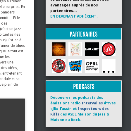
gen au ténor,
avantages auprès de nos
lle surprise. En
partenaires…
f Sanders
EN DEVENANT ADHÉRENT !
chmidt… Et le
d des
c’est un jazz
PARTENAIRES
ituelles (les
ous). Est-ce à
rfumer de blues
ue le tout est
ue les
vers une
 des idées,
e, entretenant
ondule et se
que plein de
PODCASTS
Découvrez les podcasts des
émissions radio
Intervalles
d’Yves
«JB» Tassin et
Inspecteurs des
Riffs
des ASBL Maison du Jazz &
Maison du Rock.