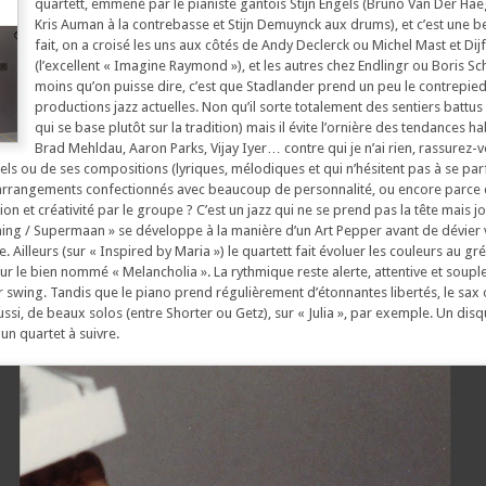
quartett, emmené par le pianiste gantois Stijn Engels (Bruno Van Der Hae
Kris Auman à la contrebasse et Stijn Demuynck aux drums), et c’est une be
fait, on a croisé les uns aux côtés de Andy Declerck ou Michel Mast et Dij
(l’excellent « Imagine Raymond »), et les autres chez Endlingr ou Boris S
moins qu’on puisse dire, c’est que Stadlander prend un peu le contrepie
productions jazz actuelles. Non qu’il sorte totalement des sentiers battus (
qui se base plutôt sur la tradition) mais il évite l’ornière des tendances hab
Brad Mehldau, Aaron Parks, Vijay Iyer… contre qui je n’ai rien, rassurez-v
ls ou de ses compositions (lyriques, mélodiques et qui n’hésitent pas à se pa
s arrangements confectionnés avec beaucoup de personnalité, ou encore parce q
n et créativité par le groupe ? C’est un jazz qui ne se prend pas la tête mais jo
ing / Supermaan » se développe à la manière d’un Art Pepper avant de dévier 
Ailleurs (sur « Inspired by Maria ») le quartett fait évoluer les couleurs au gré
e sur le bien nommé « Melancholia ». La rythmique reste alerte, attentive et soupl
swing. Tandis que le piano prend régulièrement d’étonnantes libertés, le sax 
aussi, de beaux solos (entre Shorter ou Getz), sur « Julia », par exemple. Un dis
 un quartet à suivre.