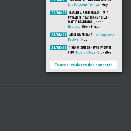
22/08/26
Les Polysons Festival
Huy
HAESEN & BONMARIAGE + TRIO
22/08/26
CAVALIERE / DARDENNE / DILLE +
WATTIÉ ROSENBERG
Jazz au
Broukay
Eben-Emael
ALICE RIVER BAND
23/08/26
Les Polysons
Festival
Huy
TIERNEY SUTTON + IVAN PADUART
28/08/26
TRIO
Music Village
Bruxelles
Toutes les dates des concerts