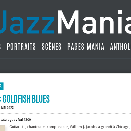
S
PORTRAITS
SCÈNES
PAGES MANIA
ANTHOL
S
: GOLDFISH BLUES
9 MAI 2023
 catalogue : Ruf 1300
Guitariste, chanteur et compositeur, William J. Jacobs a grandi à Chicago, 