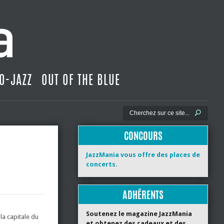
O-JAZZ
OUT OF THE BLUE
CONCOURS
JazzMania vous offre des places de
concerts.
ADHÉRENTS
Soutenez le magazine JazzMania
la capitale du
et obtenez des cadeaux et des