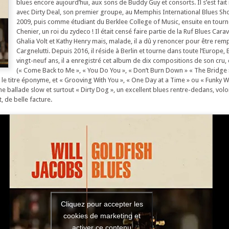
blues encore aujourd’hui, aux sons de Buddy Guy et consorts. Il s’est fai
avec Dirty Deal, son premier groupe, au Memphis International Blues S
2009, puis comme étudiant du Berklee College of Music, ensuite en tourné
Chenier, un roi du zydeco ! Il était censé faire partie de la Ruf Blues Car
Ghalia Volt et Kathy Henry mais, malade, il a dû y renoncer pour être rem
Cargnelutti. Depuis 2016, il réside à Berlin et tourne dans toute l’Europe, B
vingt-neuf ans, il a enregistré cet album de dix compositions de son cru,
(« Come Back to Me », « You Do You », « Don’t Burn Down » « The Bridge 
t le titre éponyme, et « Grooving With You », « One Day at a Time » ou « Funky 
une ballade slow et surtout « Dirty Dog », un excellent blues rentre-dedans, volo
 de belle facture.
Cliquez pour accepter les
cookies de marketing et
activer ce contenu