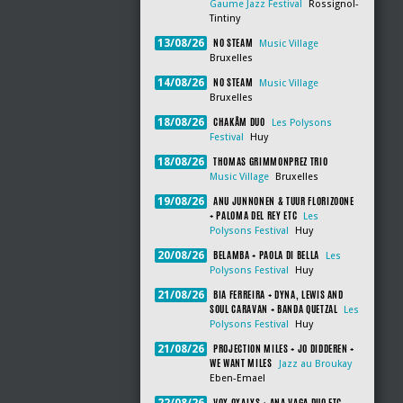
Gaume Jazz Festival
Rossignol-
Tintiny
NO STEAM
13/08/26
Music Village
Bruxelles
NO STEAM
14/08/26
Music Village
Bruxelles
CHAKÂM DUO
18/08/26
Les Polysons
Festival
Huy
THOMAS GRIMMONPREZ TRIO
18/08/26
Music Village
Bruxelles
ANU JUNNONEN & TUUR FLORIZOONE
19/08/26
+ PALOMA DEL REY ETC
Les
Polysons Festival
Huy
BELAMBA + PAOLA DI BELLA
20/08/26
Les
Polysons Festival
Huy
BIA FERREIRA + DYNA, LEWIS AND
21/08/26
SOUL CARAVAN + BANDA QUETZAL
Les
Polysons Festival
Huy
PROJECTION MILES + JO DIDDEREN +
21/08/26
WE WANT MILES
Jazz au Broukay
Eben-Emael
VOX OXALYS + ANA VAGA DUO ETC