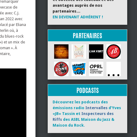
t remarquer
avantages auprès de nos
howcase de
partenaires…
e avec C.J.
EN DEVENANT ADHÉRENT !
avan 2022 avec
placé par Eliana
erlin où, à
PARTENAIRES
 du blues-rock
») et un mix de
Woman ». À
ntaire,
PODCASTS
Découvrez les podcasts des
émissions radio
Intervalles
d’Yves
«JB» Tassin et
Inspecteurs des
Riffs
des ASBL Maison du Jazz &
Maison du Rock.