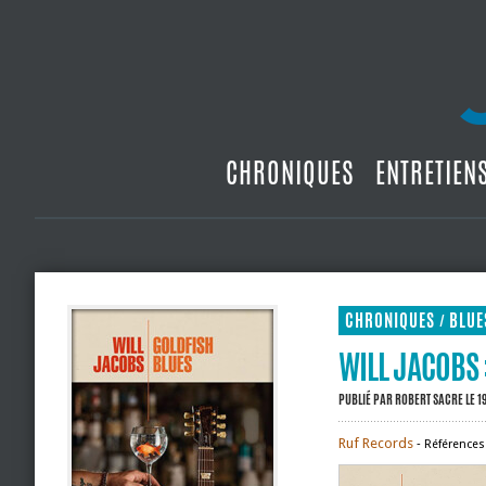
CHRONIQUES
ENTRETIEN
CHRONIQUES
BLUE
/
WILL JACOBS 
PUBLIÉ PAR
ROBERT SACRE
LE 1
Ruf Records
‐ Références