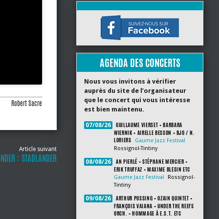
AGENDA DES CONCERTS
Nous vous invitons à vérifier
auprès du site de l’organisateur
que le concert qui vous intéresse
Robert Sacre
est bien maintenu.
GUILLAUME VIERSET + BARBARA
07/08/26
WIERNIK + AIRELLE BESSON + BJO / N.
LORIERS
Gaume Jazz Festival
Rossignol-Tintiny
Article suivant
NDER : STADLANDER
AN PIERLÉ + STÉPHANE MERCIER +
08/08/26
ERIK TRUFFAZ + MAXIME BLESIN ETC
Gaume Jazz Festival
Rossignol-
Tintiny
ARTHUR POSSING + OZAIN QUINTET +
09/08/26
FRANÇOIS VAIANA + UNDER THE REEFS
ORCH. + HOMMAGE À E.S.T. ETC