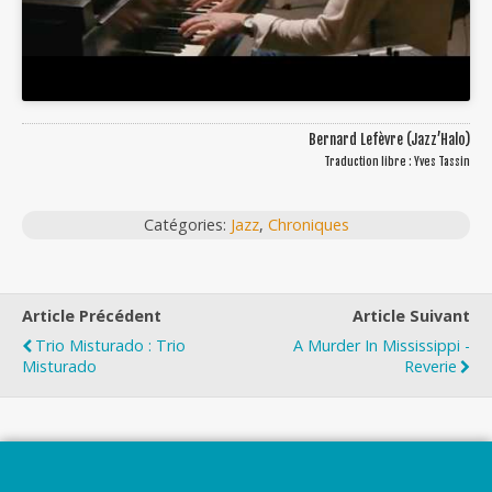
Bernard Lefèvre (Jazz’Halo)
Traduction libre : Yves Tassin
Catégories:
Jazz
,
Chroniques
Article Précédent
Article Suivant
Trio Misturado : Trio
A Murder In Mississippi -
Misturado
Reverie
Top