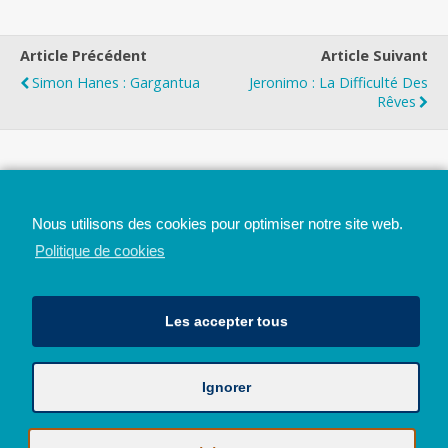
Article Précédent
Article Suivant
Simon Hanes : Gargantua
Jeronimo : La Difficulté Des
Rêves
Top
Nous utilisons des cookies pour optimiser notre site web.
Mobile
Bureau
Politique de cookies
Les accepter tous
Ignorer
Avec le soutien de la Province de Liège
© 2026 - Tous droits réservés - JazzMania