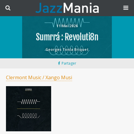
11 Mai 2026
Sumrrá : Revoluti8n
Georges Tonla Briquet
Partager
Clermont Music / Xango Musi