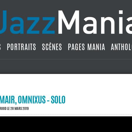
S
PORTRAITS
SCÈNES
PAGES MANIA
ANTHOL
MAIR, OMNIXUS – SOLO
BROOD
LE 28 MARS 2019