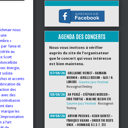
eichmair nous
AGENDA DES CONCERTS
t une
ambre »
 par Tania et
Nous vous invitons à vérifier
gistrée au
auprès du site de l’organisateur
te Scott
que le concert qui vous intéresse
loncelliste
est bien maintenu.
avec énergie,
GUILLAUME VIERSET + BARBARA
 soliste
07/08/26
WIERNIK + AIRELLE BESSON + BJO / N.
ches et accents
LORIERS
Gaume Jazz Festival
mbrication de
Rossignol-Tintiny
raction des
AN PIERLÉ + STÉPHANE MERCIER +
08/08/26
s avec des
ERIK TRUFFAZ + MAXIME BLESIN ETC
a contrebasse
Gaume Jazz Festival
Rossignol-
vent dans
Tintiny
ui marque les
ARTHUR POSSING + OZAIN QUINTET +
09/08/26
L’improvisation
FRANÇOIS VAIANA + UNDER THE REEFS
 a l’art
ORCH. + HOMMAGE À E.S.T. ETC
rêt de