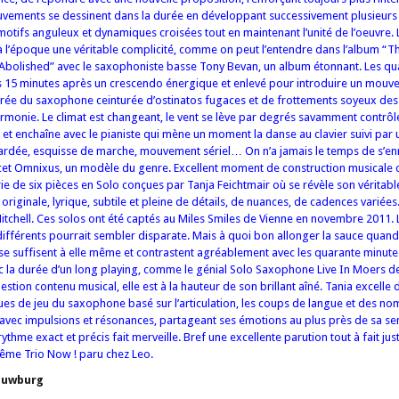
mouvements se dessinent dans la durée en développant successivement plusieur
otifs anguleux et dynamiques croisées tout en maintenant l’unité de l’oeuvre.
 à l’époque une véritable complicité, comme on peut l’entendre dans l’album “T
Abolished” avec le saxophoniste basse Tony Bevan, un album étonnant. Les q
es 15 minutes après un crescendo énergique et enlevé pour introduire un mouve
irée du saxophone ceinturée d’ostinatos fugaces et de frottements soyeux des
armonie. Le climat est changeant, le vent se lève par degrés savamment contrôl
 et enchaîne avec le pianiste qui mène un moment la danse au clavier suivi par
bardée, esquisse de marche, mouvement sériel… On n’a jamais le temps de s’en
cet Omnixus, un modèle du genre. Excellent moment de construction musicale co
e de six pièces en Solo conçues par Tanja Feichtmair où se révèle son véritable
iginale, lyrique, subtile et pleine de détails, de nuances, de cadences variée
Mitchell. Ces solos ont été captés au Miles Smiles de Vienne en novembre 2011
différents pourrait sembler disparate. Mais à quoi bon allonger la sauce quand
e suffisent à elle même et contrastent agréablement avec les quarante minute
vec la durée d’un long playing, comme le génial Solo Saxophone Live In Moers d
stion contenu musical, elle est à la hauteur de son brillant aîné. Tania excelle 
s de jeu du saxophone basé sur l’articulation, les coups de langue et des no
 avec impulsions et résonances, partageant ses émotions au plus près de sa sen
ythme exact et précis fait merveille. Bref une excellente parution tout à fait just
ême Trio Now ! paru chez Leo.
ouwburg