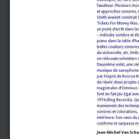
l’auditeur. Plusieurs 
et approches sonores, m
Smith avaient construit
Tickets For Money Was 
un point d’arrêt dans l
– mélodie sombre et ét
piano dans la table d’h
belles couleurs sonores
du violoncelle, etc. Em
on réécoute volontiers 
Deuxième volet, une séri
musique de saxophone or
par l’esprit de Roscoe 
de réunir deux projets 
magistrales d’Omnixus s
font en fait jeu égal a
1974 (Ring Records). Que
maniement des technique
sonores et colorations,
intérieure. Son sens du r
confirme et surpasse m
Jean-Michel Van Sch