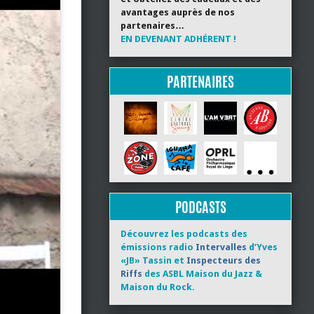
avantages auprès de nos
partenaires…
EN DEVENANT ADHÉRENT !
PARTENAIRES
PODCASTS
Découvrez les podcasts des
émissions radio
Intervalles
d’Yves
«JB» Tassin et
Inspecteurs des
Riffs
des ASBL Maison du Jazz &
Maison du Rock.