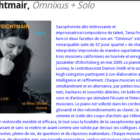
htmair,
Omnixus + Solo
Saxophoniste alto intéressante et
improvisatrice/compositrice de talent, Tania F
livre ici deux facettes de son art. “Omnixus” es
remarquable suite de 32’ pour quartet « de ch
interprétée/ improvisée de manière superlative
trois musiciens californiens en tournée et enre
Jazzatelier d’Ulrichsberg en mai 2009. Le pianis
Looney, le contrebassiste Damon Smith et le vio
Hugh Livingston participent à son élaboration 
intelligence et raffinement. Chaque musicien est
simultanément et en alternance, par petites tou
nets, hachures et sonorités altérées. Un belle i
sons et d’actions qui stimulent l’écoute et l’inte
musiciens. Le piano est sollicité dans les corde
glissandi et des rebondissements au clavier, l
cimente et cisèle des coups d’archets qui s’élè
 violoncelle invisible et efficace, le tout sous la houlette de la saxophoniste q
isant et sans se mettre en avant comme une soliste par dessus ses collègues. 
llective, pleine de vie, de questions et de réponses inattendues. Chaque musicien
lence, de répondre avec une nouvelle proposition, renforçant toujours plus l’inté