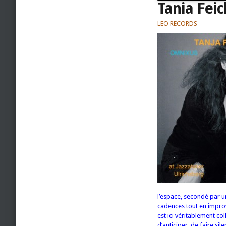
Tania Feic
LEO RECORDS
l’espace, secondé par un
cadences tout en improv
est ici véritablement co
d’anticiper, de faire si