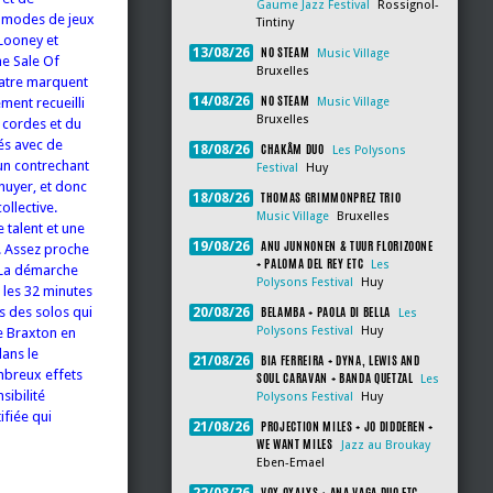
Gaume Jazz Festival
Rossignol-
s modes de jeux
Tintiny
 Looney et
NO STEAM
13/08/26
Music Village
he Sale Of
Bruxelles
uatre marquent
NO STEAM
14/08/26
ment recueilli
Music Village
Bruxelles
 cordes et du
és avec de
CHAKÂM DUO
18/08/26
Les Polysons
 un contrechant
Festival
Huy
nuyer, et donc
THOMAS GRIMMONPREZ TRIO
18/08/26
llective.
Music Village
Bruxelles
 talent et une
ANU JUNNONEN & TUUR FLORIZOONE
19/08/26
s. Assez proche
+ PALOMA DEL REY ETC
Les
. La démarche
Polysons Festival
Huy
 les 32 minutes
BELAMBA + PAOLA DI BELLA
s des solos qui
20/08/26
Les
Polysons Festival
Huy
e Braxton en
dans le
BIA FERREIRA + DYNA, LEWIS AND
21/08/26
mbreux effets
SOUL CARAVAN + BANDA QUETZAL
Les
sibilité
Polysons Festival
Huy
ifiée qui
PROJECTION MILES + JO DIDDEREN +
21/08/26
WE WANT MILES
Jazz au Broukay
Eben-Emael
VOX OXALYS + ANA VAGA DUO ETC