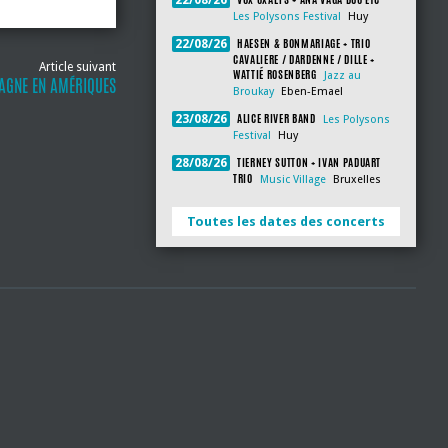
22/08/26
Les Polysons Festival
Huy
HAESEN & BONMARIAGE + TRIO
22/08/26
CAVALIERE / DARDENNE / DILLE +
Article suivant
WATTIÉ ROSENBERG
Jazz au
GNE EN AMÉRIQUES
Broukay
Eben-Emael
ALICE RIVER BAND
23/08/26
Les Polysons
Festival
Huy
TIERNEY SUTTON + IVAN PADUART
28/08/26
TRIO
Music Village
Bruxelles
Toutes les dates des concerts