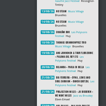
Gaume Jazz Festival
Rossignol-
Tintiny
NO STEAM
13/08/26
Music Village
Bruxelles
NO STEAM
14/08/26
Music Village
Bruxelles
CHAKÂM DUO
18/08/26
Les Polysons
Festival
Huy
THOMAS GRIMMONPREZ TRIO
18/08/26
Music Village
Bruxelles
ANU JUNNONEN & TUUR FLORIZOONE
19/08/26
+ PALOMA DEL REY ETC
Les
Polysons Festival
Huy
BELAMBA + PAOLA DI BELLA
20/08/26
Les
Polysons Festival
Huy
BIA FERREIRA + DYNA, LEWIS AND
21/08/26
SOUL CARAVAN + BANDA QUETZAL
Les
Polysons Festival
Huy
PROJECTION MILES + JO DIDDEREN +
21/08/26
WE WANT MILES
Jazz au Broukay
Eben-Emael
VOX OXALYS + ANA VAGA DUO ETC