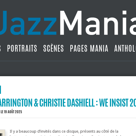
S
PORTRAITS
SCÈNES
PAGES MANIA
ANTHOL
RRINGTON & CHRISTIE DASHIELL : WE INSIST 2
LE 19 AOÛT 2025
Il y a beaucoup d’invités dans ce disque, présents au côté de la