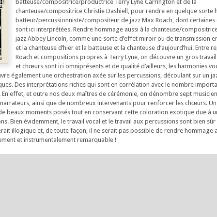
batteuse/compositrice/productrice Terry Lyne Carrington et de la
chanteuse/compositrice Christie Dashiell, pour rendre en quelque sort
batteur/percussionniste/compositeur de jazz Max Roach, dont certaines
sont ici interprétées. Rendre hommage aussi à la chanteuse/compositric
jazz Abbey Lincoln, comme une sorte d’effet miroir ou de transmission en
et la chanteuse d’hier et la batteuse et la chanteuse d’aujourd’hui. Entre 
Roach et compositions propres à Terry Lyne, on découvre un gros travail
et chœurs sont ici omniprésents et de qualité d’ailleurs, les harmonies vo
vre également une orchestration axée sur les percussions, découlant sur un ja
iques. Des interprétations riches qui sont en corrélation avec le nombre import
 En effet, et outre nos deux maîtres de cérémonie, on dénombre sept musicien
s/narrateurs, ainsi que de nombreux intervenants pour renforcer les chœurs. U
 de beaux moments posés tout en conservant cette coloration exotique due à u
ons. Bien évidemment, le travail vocal et le travail aux percussions sont bien sûr
erait illogique et, de toute façon, il ne serait pas possible de rendre hommage
lement et instrumentalement remarquable !