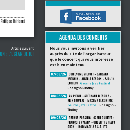
Philippe Thirionet
AGENDA DES CONCERTS
Nous vous invitons à vérifier
Article suivant
ON : L’OCÉAN DE TOI
auprès du site de l’organisateur
que le concert qui vous intéresse
est bien maintenu.
GUILLAUME VIERSET + BARBARA
07/08/26
WIERNIK + AIRELLE BESSON + BJO / N.
LORIERS
Gaume Jazz Festival
Rossignol-Tintiny
AN PIERLÉ + STÉPHANE MERCIER +
08/08/26
ERIK TRUFFAZ + MAXIME BLESIN ETC
Gaume Jazz Festival
Rossignol-
Tintiny
ARTHUR POSSING + OZAIN QUINTET +
09/08/26
FRANÇOIS VAIANA + UNDER THE REEFS
ORCH. + HOMMAGE À E.S.T. ETC