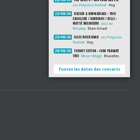
22/08/26
Les Polysons Festival
Huy
HAESEN & BONMARIAGE + TRIO
22/08/26
CAVALIERE / DARDENNE / DILLE +
WATTIÉ ROSENBERG
Jazz au
Broukay
Eben-Emael
ALICE RIVER BAND
23/08/26
Les Polysons
Festival
Huy
TIERNEY SUTTON + IVAN PADUART
28/08/26
TRIO
Music Village
Bruxelles
Toutes les dates des concerts