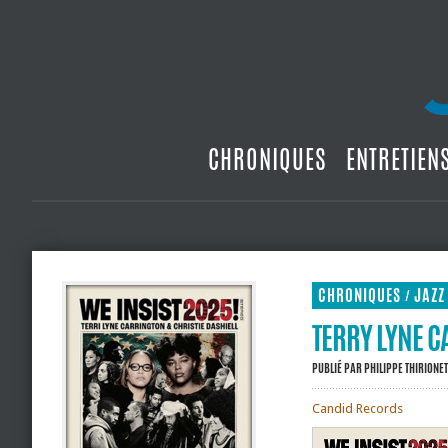
CHRONIQUES
ENTRETIEN
CHRONIQUES
JAZZ
/
TERRY LYNE CA
PUBLIÉ PAR
PHILIPPE THIRIONET
Candid Records