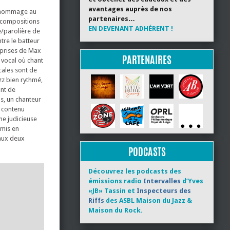
avantages auprès de nos
e hommage au
partenaires…
 compositions
EN DEVENANT ADHÉRENT !
e/parolière de
tre le batteur
reprises de Max
PARTENAIRES
 vocal où chant
cales sont de
zz bien rythmé,
ant de
s, un chanteur
n contenu
ne judicieuse
 mis en
 aux deux
PODCASTS
Découvrez les podcasts des
émissions radio
Intervalles
d’Yves
«JB» Tassin et
Inspecteurs des
Riffs
des ASBL Maison du Jazz &
Maison du Rock.