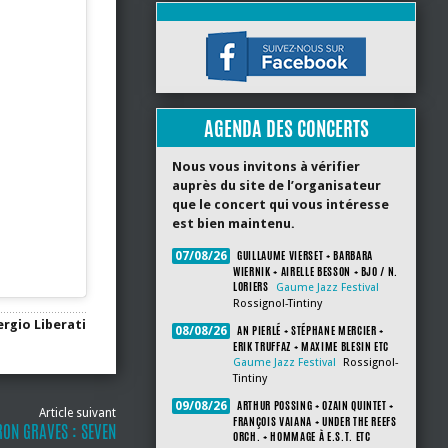
AGENDA DES CONCERTS
Nous vous invitons à vérifier
auprès du site de l’organisateur
que le concert qui vous intéresse
est bien maintenu.
GUILLAUME VIERSET + BARBARA
07/08/26
WIERNIK + AIRELLE BESSON + BJO / N.
LORIERS
Gaume Jazz Festival
Rossignol-Tintiny
ergio Liberati
AN PIERLÉ + STÉPHANE MERCIER +
08/08/26
ERIK TRUFFAZ + MAXIME BLESIN ETC
Gaume Jazz Festival
Rossignol-
Tintiny
ARTHUR POSSING + OZAIN QUINTET +
09/08/26
Article suivant
FRANÇOIS VAIANA + UNDER THE REEFS
ON GRAVES : SEVEN
ORCH. + HOMMAGE À E.S.T. ETC