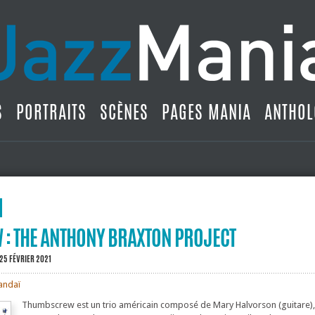
S
PORTRAITS
SCÈNES
PAGES MANIA
ANTHOL
: THE ANTHONY BRAXTON PROJECT
 25 FÉVRIER 2021
andaï
Thumbscrew est un trio américain composé de Mary Halvorson (guitare),