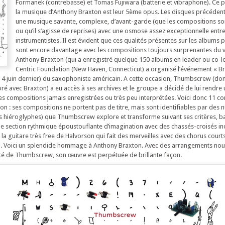
Formanek (contrebasse) et Tomas Fujiwara (batterie et vibraphone). Ce p
la musique d’Anthony Braxton est leur 5ème opus. Les disques précéden
une musique savante, complexe, d’avant-garde (que les compositions soi
ou qu’il s’agisse de reprises) avec une osmose assez exceptionnelle entre
instrumentistes. Il est évident que ces qualités présentes sur les albums 
sont encore davantage avec les compositions toujours surprenantes du v
Anthony Braxton (qui a enregistré quelque 150 albums en leader ou co-lea
Centric Foundation (New Haven, Connecticut) a organisé l’événement « B
le 4 juin dernier) du saxophoniste américain. A cette occasion, Thumbscrew (do
ré avec Braxton) a eu accès à ses archives et le groupe a décidé de lui rend
es compositions jamais enregistrées ou très peu interprétées. Voici donc 11 c
ton : ses compositions ne portent pas de titre, mais sont identifiables par des
 hiéroglyphes) que Thumbscrew explore et transforme suivant ses critères, b
ne section rythmique époustouflante d’imagination avec des chassés-croisés in
la guitare très free de Halvorson qui fait des merveilles avec des chorus courts
ia. Voici un splendide hommage à Anthony Braxton. Avec des arrangements no
ité de Thumbscrew, son œuvre est perpétuée de brillante façon.