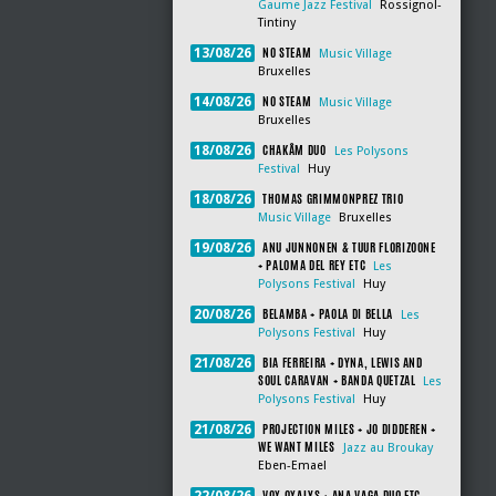
Gaume Jazz Festival
Rossignol-
Tintiny
NO STEAM
13/08/26
Music Village
Bruxelles
NO STEAM
14/08/26
Music Village
Bruxelles
CHAKÂM DUO
18/08/26
Les Polysons
Festival
Huy
THOMAS GRIMMONPREZ TRIO
18/08/26
Music Village
Bruxelles
ANU JUNNONEN & TUUR FLORIZOONE
19/08/26
+ PALOMA DEL REY ETC
Les
Polysons Festival
Huy
BELAMBA + PAOLA DI BELLA
20/08/26
Les
Polysons Festival
Huy
BIA FERREIRA + DYNA, LEWIS AND
21/08/26
SOUL CARAVAN + BANDA QUETZAL
Les
Polysons Festival
Huy
PROJECTION MILES + JO DIDDEREN +
21/08/26
WE WANT MILES
Jazz au Broukay
Eben-Emael
VOX OXALYS + ANA VAGA DUO ETC