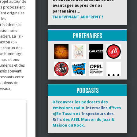
rojet autour de
avantages auprès de nos
ts proposaient
partenaires…
ent originales
EN DEVENANT ADHÉRENT !
 les
précédents le
isionnaire
PARTENAIRES
der). La Tri-
raxton75 »
nt chacun des
re un hommage
ompositions
 numéros et des
asés souvent
cessants entre
, pleins de
PODCASTS
uveaux,
Découvrez les podcasts des
émissions radio
Intervalles
d’Yves
«JB» Tassin et
Inspecteurs des
Riffs
des ASBL Maison du Jazz &
Maison du Rock.