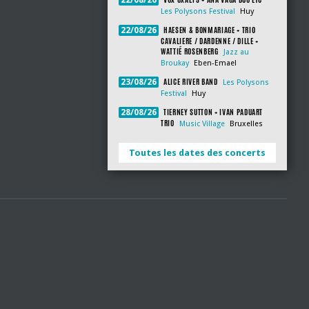
22/08/26
Les Polysons Festival
Huy
HAESEN & BONMARIAGE + TRIO
22/08/26
CAVALIERE / DARDENNE / DILLE +
WATTIÉ ROSENBERG
Jazz au
Broukay
Eben-Emael
ALICE RIVER BAND
23/08/26
Les Polysons
Festival
Huy
TIERNEY SUTTON + IVAN PADUART
28/08/26
TRIO
Music Village
Bruxelles
Toutes les dates des concerts