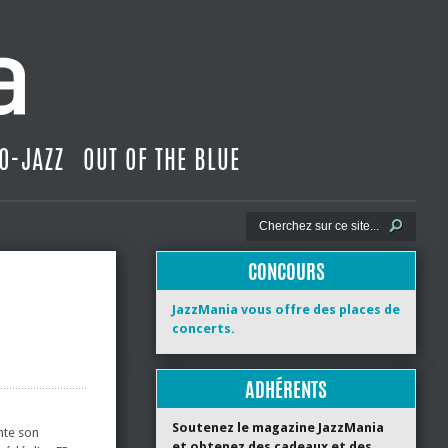
O-JAZZ
OUT OF THE BLUE
CONCOURS
JazzMania vous offre des places de
concerts.
ADHÉRENTS
Soutenez le magazine JazzMania
nte son
et obtenez des cadeaux et des