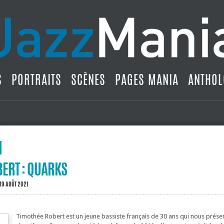
S
PORTRAITS
SCÈNES
PAGES MANIA
ANTHOL
ERT : QUARKS
 19 AOÛT 2021
Timothée Robert est un jeune bassiste français de 30 ans qui nous prése