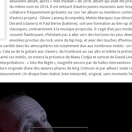
deuxième album, après « Vide médian » de 2018, album qui avait été pré
du même nom en 2014. Il est entouré d’autres jeunes musiciens avec lesqu
collabore fréquemment (présents sur son 1er album ou membres comm
d’autres projets) : Olivier Laisney (trompette), Melvin Marquez (sax ténor)
Derand (claviers) et Paul Berne (batterie), soit une formation au line-up d
classiques, contrairement à la musique proposée. Il s’agit d’un jazz moder
souvent flamboyant, n’hésitant pas à aller vers des horizons les plus dive
envolées proches du rock, voire du hip hop, et avec des touches d’humour
ette variété dans les atmosphères est notamment due aux nombreux invités : on
s. Cela va de la guitare aux claviers, du trombone au sax alto et même la prése
 Parmi ces invités, on notera la présence de Manu Codjia et surtout de David Linx
terprétations : « Into the Night », magnifié encore par de belles interventions
ecture originale d’une des œuvres phares de King Crimson et par ailleurs seule r
estueusement. Un disque bien réalisé, bien interprété, original, sans moments fa