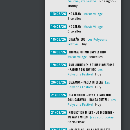
Gaume Jazz Festival
Rossignol-
Tintiny
NO STEAM
13/08/26
Music Village
Bruxelles
NO STEAM
14/08/26
Music Village
Bruxelles
CHAKÂM DUO
18/08/26
Les Polysons
Festival
Huy
THOMAS GRIMMONPREZ TRIO
18/08/26
Music Village
Bruxelles
ANU JUNNONEN & TUUR FLORIZOONE
19/08/26
+ PALOMA DEL REY ETC
Les
Polysons Festival
Huy
BELAMBA + PAOLA DI BELLA
20/08/26
Les
Polysons Festival
Huy
BIA FERREIRA + DYNA, LEWIS AND
21/08/26
SOUL CARAVAN + BANDA QUETZAL
Les
Polysons Festival
Huy
PROJECTION MILES + JO DIDDEREN +
21/08/26
WE WANT MILES
Jazz au Broukay
Eben-Emael
VOX OXALYS + ANA VAGA DUO ETC