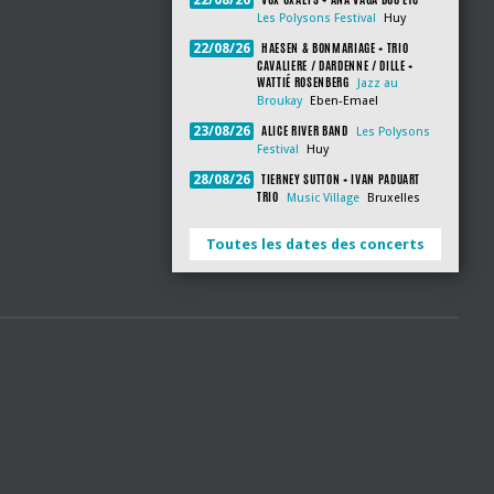
22/08/26
Les Polysons Festival
Huy
HAESEN & BONMARIAGE + TRIO
22/08/26
CAVALIERE / DARDENNE / DILLE +
WATTIÉ ROSENBERG
Jazz au
Broukay
Eben-Emael
ALICE RIVER BAND
23/08/26
Les Polysons
Festival
Huy
TIERNEY SUTTON + IVAN PADUART
28/08/26
TRIO
Music Village
Bruxelles
Toutes les dates des concerts