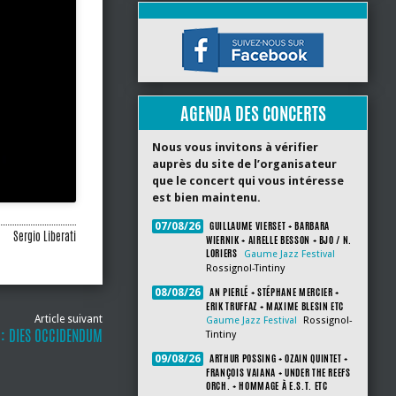
AGENDA DES CONCERTS
Nous vous invitons à vérifier
auprès du site de l’organisateur
que le concert qui vous intéresse
est bien maintenu.
GUILLAUME VIERSET + BARBARA
07/08/26
Sergio Liberati
WIERNIK + AIRELLE BESSON + BJO / N.
LORIERS
Gaume Jazz Festival
Rossignol-Tintiny
AN PIERLÉ + STÉPHANE MERCIER +
08/08/26
ERIK TRUFFAZ + MAXIME BLESIN ETC
Article suivant
Gaume Jazz Festival
Rossignol-
 : DIES OCCIDENDUM
Tintiny
ARTHUR POSSING + OZAIN QUINTET +
09/08/26
FRANÇOIS VAIANA + UNDER THE REEFS
ORCH. + HOMMAGE À E.S.T. ETC