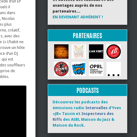
cédé d’un EP
avantages auprès de nos
els il
partenaires…
uns dans
EN DEVENANT ADHÉRENT !
, Nicolas
es plus
ne, créatif,
PARTENAIRES
rs, avec des
 (« L’habit ne
 trouve un hôte
nce d’un DJ
 qui est
 des souffleurs
eprise de
ibles.
PODCASTS
Découvrez les podcasts des
émissions radio
Intervalles
d’Yves
«JB» Tassin et
Inspecteurs des
Riffs
des ASBL Maison du Jazz &
Maison du Rock.