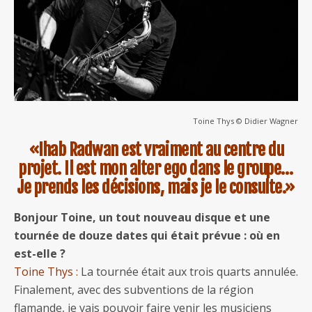
Toine Thys © Didier Wagner
«Ihab Radwan est vraiment au centre du
projet. Il est mon alter ego dans le groupe…
Je prends les décisions, mais je le consulte.»
Bonjour Toine, un tout nouveau disque et une
tournée de douze dates qui était prévue : où en
est-elle ?
Toine Thys :
La tournée était aux trois quarts annulée.
Finalement, avec des subventions de la région
flamande, je vais pouvoir faire venir les musiciens