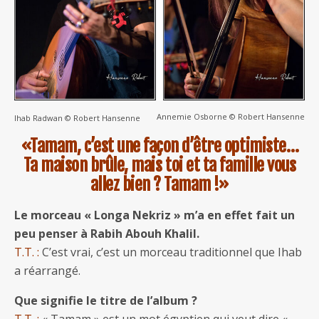
Annemie Osborne © Robert Hansenne
Ihab Radwan © Robert Hansenne
«Tamam, c’est une façon d’être optimiste…
Ta maison brûle, mais toi et ta famille vous
allez bien ? Tamam !»
Le morceau « Longa Nekriz » m’a en effet fait un
peu penser à Rabih Abouh Khalil.
T.T. :
C’est vrai, c’est un morceau traditionnel que Ihab
a réarrangé.
Que signifie le titre de l’album ?