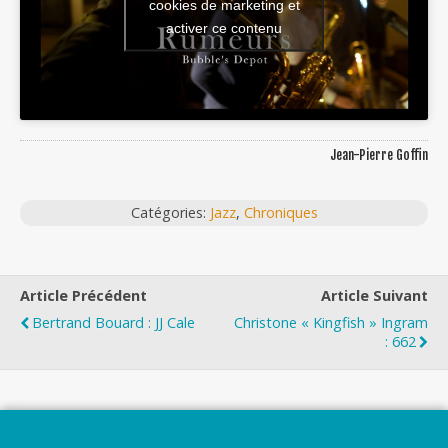
cookies de marketing et
activer ce contenu
Jean-Pierre Goffin
Catégories:
Jazz
,
Chroniques
Article Précédent
Article Suivant
Bertrand Bouard : JJ Cale
Christone « Kingfish » Ingram
: 662
Top