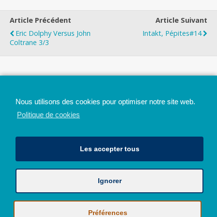
Article Précédent
Article Suivant
Eric Dolphy Versus John
Intakt, Pépites#14
Coltrane 3/3
Top
Nous utilisons des cookies pour optimiser notre site web.
Mobile
Bureau
Politique de cookies
Les accepter tous
Ignorer
Avec le soutien de la Province de Liège
© 2026 - Tous droits réservés - JazzMania
Politique en matière de confidentialité et de vie privée
|
Politique de
Préférences