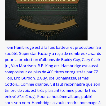
Tom Hambridge est à la fois batteur et producteur. Sa
société, Superstar Factory a reçu de nombreux awards
pour la production d’albums de Buddy Guy, Gary Clark
Jr ., Van Morrison, B.B. King etc Hambridge est aussi
compositeur de plus de 400 titres enregistrés par ZZ
Top, Eric Burdon, B.Guy, Joe Bonamassa, James
Cotton… Comme chanteur, il faut reconnaitre que son
timbre de voix est très plaisant (comme pour le très
enlevé
Bluz Crazy
). Pour ce huitième album, publié
sous son nom, Hambridge a voulu rendre hommage à