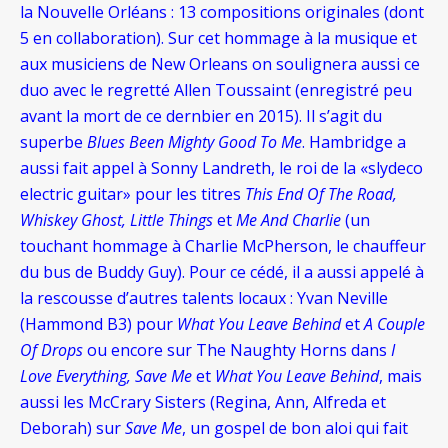
la Nouvelle Orléans : 13 compositions originales (dont
5 en collaboration). Sur cet hommage à la musique et
aux musiciens de New Orleans on soulignera aussi ce
duo avec le regretté Allen Toussaint (enregistré peu
avant la mort de ce dernbier en 2015). Il s’agit du
superbe
Blues Been Mighty Good To Me
. Hambridge a
aussi fait appel à Sonny Landreth, le roi de la «slydeco
electric guitar» pour les titres
This End Of The Road,
Whiskey Ghost, Little Things
et
Me And Charlie
(un
touchant hommage à Charlie McPherson, le chauffeur
du bus de Buddy Guy). Pour ce cédé, il a aussi appelé à
la rescousse d’autres talents locaux : Yvan Neville
(Hammond B3) pour
What You Leave Behind
et
A Couple
Of Drops
ou encore sur The Naughty Horns dans
I
Love Everything,
Save Me
et
What You Leave Behind
, mais
aussi les McCrary Sisters (Regina, Ann, Alfreda et
Deborah) sur
Save Me
, un gospel de bon aloi qui fait