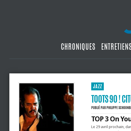
CHRONIQUES
ENTRETIEN
JAZZ
TOOTS 90 ! C
PUBLIÉ PAR
PHILIPPE SCHOON
TOP 3 On Yo
Le 29 avril prochain, da