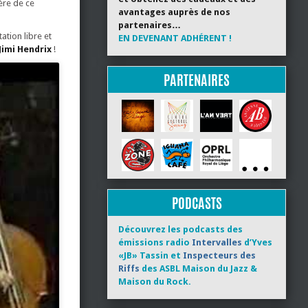
ère de ce
avantages auprès de nos
partenaires…
ation libre et
EN DEVENANT ADHÉRENT !
Jimi Hendrix
!
PARTENAIRES
PODCASTS
Découvrez les podcasts des
émissions radio
Intervalles
d’Yves
«JB» Tassin et
Inspecteurs des
Riffs
des ASBL Maison du Jazz &
Maison du Rock.