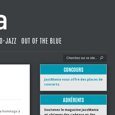
O-JAZZ
OUT OF THE BLUE
CONCOURS
JazzMania vous offre des places de
concerts.
ADHÉRENTS
Soutenez le magazine JazzMania
ndra hommage à
et obtenez des cadeaux et des