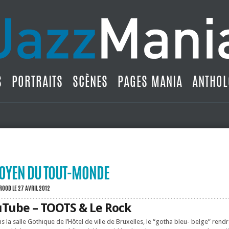
S
PORTRAITS
SCÈNES
PAGES MANIA
ANTHOL
ITOYEN DU TOUT-MONDE
BROOD
LE 27 AVRIL 2012
uTube – TOOTS & Le Rock
ns la salle Gothique de l’Hôtel de ville de Bruxelles, le “gotha bleu- belge” re