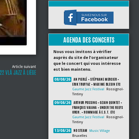
AGENDA DES CONCERTS
Nous vous invitons à vérifier
auprès du site de l’organisateur
que le concert qui vous intéresse
Article suivant
est bien maintenu.
22 VLÀ JAZZ À LIÈGE
AN PIERLÉ + STÉPHANE MERCIER +
08/08/26
ERIK TRUFFAZ + MAXIME BLESIN ETC
Gaume Jazz Festival
Rossignol-
Tintiny
ARTHUR POSSING + OZAIN QUINTET +
09/08/26
FRANÇOIS VAIANA + UNDER THE REEFS
ORCH. + HOMMAGE À E.S.T. ETC
Gaume Jazz Festival
Rossignol-
Tintiny
NO STEAM
13/08/26
Music Village
Bruxelles