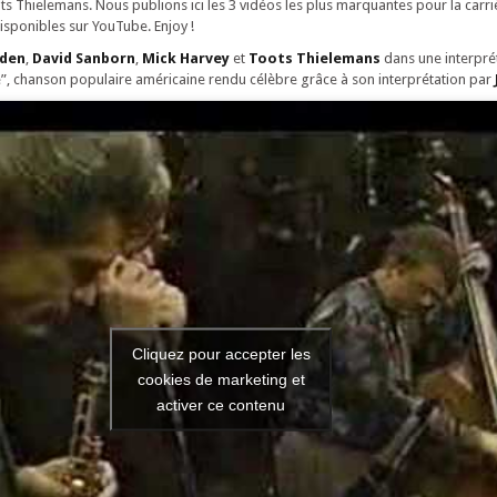
ts Thielemans. Nous publions ici les 3 vidéos les plus marquantes pour la carri
sponibles sur YouTube. Enjoy !
aden
,
David Sanborn
,
Mick Harvey
et
Toots Thielemans
dans une interprét
”, chanson populaire américaine rendu célèbre grâce à son interprétation par
Cliquez pour accepter les
cookies de marketing et
activer ce contenu