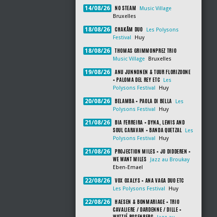
NO STEAM
14/08/26
Music Village
Bruxelles
CHAKÂM DUO
18/08/26
Les Polysons
Festival
Huy
THOMAS GRIMMONPREZ TRIO
18/08/26
Music Village
Bruxelles
ANU JUNNONEN & TUUR FLORIZOONE
19/08/26
+ PALOMA DEL REY ETC
Les
Polysons Festival
Huy
BELAMBA + PAOLA DI BELLA
20/08/26
Les
Polysons Festival
Huy
BIA FERREIRA + DYNA, LEWIS AND
21/08/26
SOUL CARAVAN + BANDA QUETZAL
Les
Polysons Festival
Huy
PROJECTION MILES + JO DIDDEREN +
21/08/26
WE WANT MILES
Jazz au Broukay
Eben-Emael
VOX OXALYS + ANA VAGA DUO ETC
22/08/26
Les Polysons Festival
Huy
HAESEN & BONMARIAGE + TRIO
22/08/26
CAVALIERE / DARDENNE / DILLE +
WATTIÉ ROSENBERG