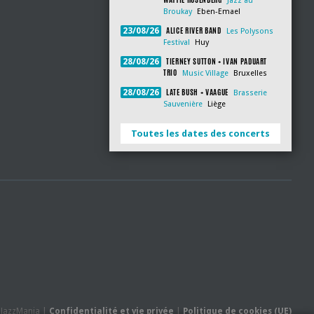
Jazz au
Broukay
Eben-Emael
ALICE RIVER BAND
23/08/26
Les Polysons
Festival
Huy
TIERNEY SUTTON + IVAN PADUART
28/08/26
TRIO
Music Village
Bruxelles
LATE BUSH + VAAGUE
28/08/26
Brasserie
Sauvenière
Liège
Toutes les dates des concerts
- JazzMania |
Confidentialité et vie privée
|
Politique de cookies (UE)