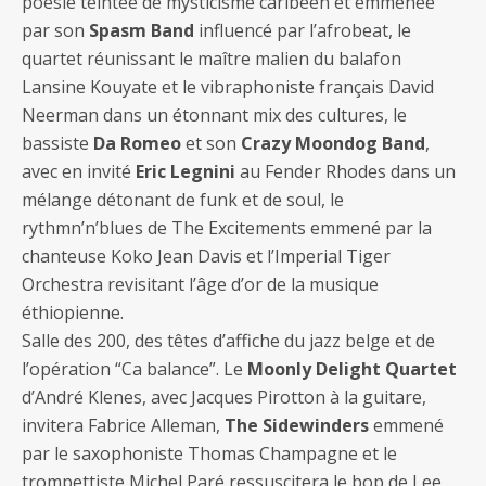
poésie teintée de mysticisme caribéen et emmenée
par son
Spasm Band
influencé par l’afrobeat, le
quartet réunissant le maître malien du balafon
Lansine Kouyate et le vibraphoniste français David
Neerman dans un étonnant mix des cultures, le
bassiste
Da Romeo
et son
Crazy Moondog Band
,
avec en invité
Eric Legnini
au Fender Rhodes dans un
mélange détonant de funk et de soul, le
rythmn’n’blues de The Excitements emmené par la
chanteuse Koko Jean Davis et l’Imperial Tiger
Orchestra revisitant l’âge d’or de la musique
éthiopienne.
Salle des 200, des têtes d’affiche du jazz belge et de
l’opération “Ca balance”. Le
Moonly Delight Quartet
d’André Klenes, avec Jacques Pirotton à la guitare,
invitera Fabrice Alleman,
The Sidewinders
emmené
par le saxophoniste Thomas Champagne et le
trompettiste Michel Paré ressuscitera le bop de Lee