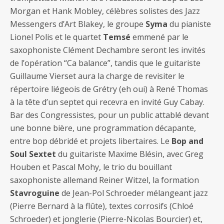
Morgan et Hank Mobley, célèbres solistes des Jazz
Messengers d’Art Blakey, le groupe
Syma
du pianiste
Lionel Polis et le quartet
Temsé
emmené par le
saxophoniste Clément Dechambre seront les invités
de l’opération “Ca balance”, tandis que le guitariste
Guillaume Vierset aura la charge de revisiter le
répertoire liégeois de Grétry (eh oui) à René Thomas
à la tête d’un septet qui recevra en invité Guy Cabay.
Bar des Congressistes, pour un public attablé devant
une bonne bière, une programmation décapante,
entre bop débridé et projets libertaires. Le
Bop and
Soul Sextet
du guitariste Maxime Blésin, avec Greg
Houben et Pascal Mohy, le trio du bouillant
saxophoniste allemand Reiner Witzel, la formation
Stavroguine
de Jean-Pol Schroeder mélangeant jazz
(Pierre Bernard à la flûte), textes corrosifs (Chloé
Schroeder) et jonglerie (Pierre-Nicolas Bourcier) et,