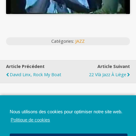
Catégories:
JAZZ
Article Précédent
Article Suivant
David Linx, Rock My Boat
22 Vlà Jazz À Liège
Top
Nous utilisons des cookies pour optimiser notre site web.
Mobile
Bureau
Politique de cookies