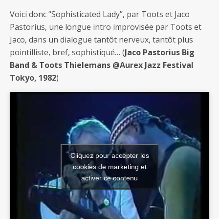
Voici donc “Sophisticated Lady”, par Toots et Jaco
Pastorius, une longue intro improvisée par Toots et
Jaco, dans un dialogue tantôt nerveux, tantôt plus
pointilliste, bref, sophistiqué… (
Jaco Pastorius Big
Band & Toots Thielemans @Aurex Jazz Festival
Tokyo, 1982
)
Cliquez pour accepter les
cookies de marketing et
activer ce contenu